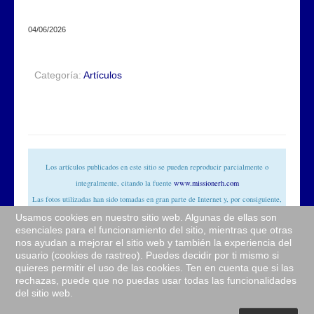
04/06/2026
Categoría:
Artículos
Los artículos publicados en este sitio se pueden reproducir parcialmente o
integralmente, citando la fuente
www.missionerh.com
Las fotos utilizadas han sido tomadas en gran parte de Internet y, por consiguiente,
consideradas de dominio público. Si los sujetos o los autores hubieran algo en contra
Usamos cookies en nuestro sitio web. Algunas de ellas son
esenciales para el funcionamiento del sitio, mientras que otras
de la publicación, solo tendrían que señalarlo a la redacción (
info@missionerh.it
)
nos ayudan a mejorar el sitio web y también la experiencia del
que dispondrá rápidamente la eliminación de las imágenes utilizadas.
usuario (cookies de rastreo). Puedes decidir por ti mismo si
quieres permitir el uso de las cookies. Ten en cuenta que si las
© Sitio web de la Comunidad
Redemptor hominis
rechazas, puede que no puedas usar todas las funcionalidades
del sitio web.
© 2026 www.missionerh.com
Volver arriba