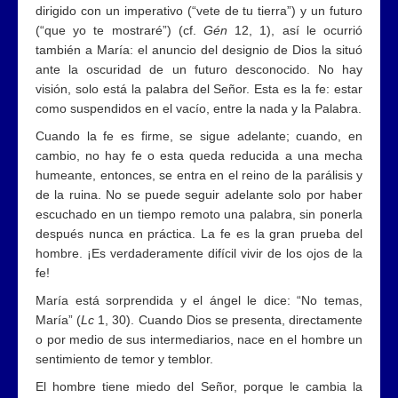
dirigido con un imperativo (“vete de tu tierra”) y un futuro
(“que yo te mostraré”) (cf.
Gén
12, 1), así le ocurrió
también a María: el anuncio del designio de Dios la situó
ante la oscuridad de un futuro desconocido. No hay
visión, solo está la palabra del Señor. Esta es la fe: estar
como suspendidos en el vacío, entre la nada y la Palabra.
Cuando la fe es firme, se sigue adelante; cuando, en
cambio, no hay fe o esta queda reducida a una mecha
humeante, entonces, se entra en el reino de la parálisis y
de la ruina. No se puede seguir adelante solo por haber
escuchado en un tiempo remoto una palabra, sin ponerla
después nunca en práctica. La fe es la gran prueba del
hombre. ¡Es verdaderamente difícil vivir de los ojos de la
fe!
María está sorprendida y el ángel le dice: “No temas,
María” (
Lc
1, 30). Cuando Dios se presenta, directamente
o por medio de sus intermediarios, nace en el hombre un
sentimiento de temor y temblor.
El hombre tiene miedo del Señor, porque le cambia la