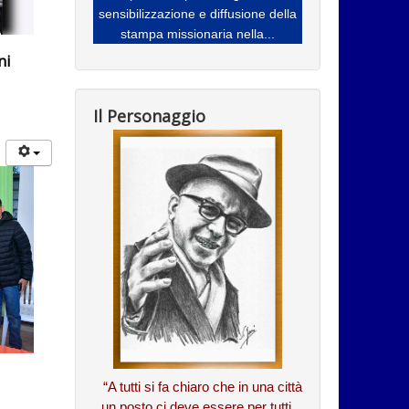
sensibilizzazione e diffusione della
stampa missionaria nella...
ni
Il Personaggio
“A tutti si fa chiaro che in una città
un posto ci deve essere per tutti...