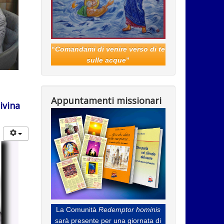
“
Comandami di venire verso di te
sulle acque
”
Appuntamenti missionari
ivina
La Comunità
Redemptor hominis
sarà presente per una giornata di