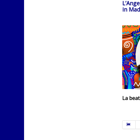
L’Ange
in Mad
La beat