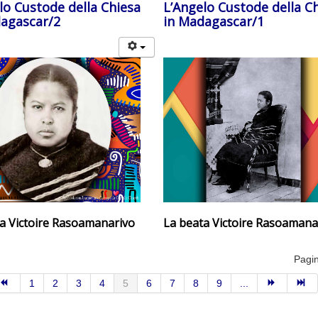
lo Custode della Chiesa
L’Angelo Custode della C
agascar/2
in Madagascar/1
a Victoire Rasoamanarivo
La beata
Victoire Rasoamana
Pagin
1
2
3
4
5
6
7
8
9
...