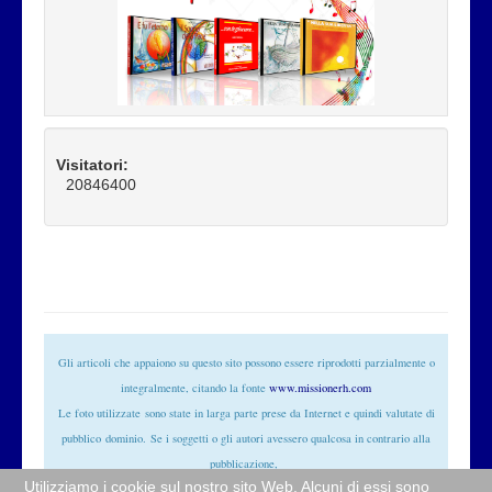
Visitatori:
20846400
Gli articoli che appaiono su questo sito possono essere riprodotti parzialmente o
integralmente, citando la fonte
www.missionerh.com
Le foto utilizzate
sono state in larga parte prese da Internet e quindi valutate di
pubblico
dominio
. Se i soggetti o gli autori avessero qualcosa in contrario alla
pubblicazione,
Utilizziamo i cookie sul nostro sito Web. Alcuni di essi sono
non avranno che da segnalarlo alla redazione (
info@missionerh.it
) che provvederà