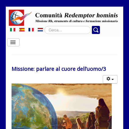
Cerca...
Cambia
navigazione
Home
Chi siamo
Missione: parlare al cuore dell’uomo/3
Dove operiamo
Rubriche
Contatti
Privacy
Donazione