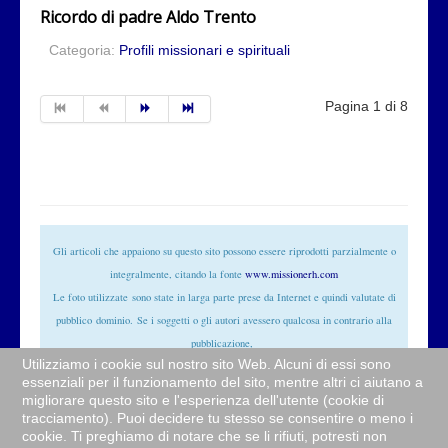
Ricordo di padre Aldo Trento
Categoria:
Profili missionari e spirituali
Pagina 1 di 8
Gli articoli che appaiono su questo sito possono essere riprodotti parzialmente o
integralmente, citando la fonte
www.missionerh.com
Le foto utilizzate
sono state in larga parte prese da Internet e quindi valutate di
pubblico
dominio
. Se i soggetti o gli autori avessero qualcosa in contrario alla
pubblicazione,
Utilizziamo i cookie sul nostro sito Web. Alcuni di essi sono
non avranno che da segnalarlo alla redazione (
info@missionerh.it
) che provvederà
essenziali per il funzionamento del sito, mentre altri ci aiutano a
prontamente alla rimozione delle immagini utilizzate.
migliorare questo sito e l'esperienza dell'utente (cookie di
tracciamento). Puoi decidere tu stesso se consentire o meno i
© Sito web della Comunità
Redemptor hominis
cookie. Ti preghiamo di notare che se li rifiuti, potresti non