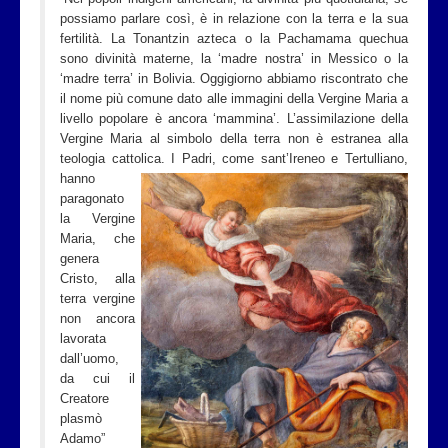
possiamo parlare così, è in relazione con la terra e la sua
fertilità. La Tonantzin azteca o la Pachamama quechua
sono divinità materne, la ‘madre nostra’ in Messico o la
‘madre terra’ in Bolivia. Oggigiorno abbiamo riscontrato che
il nome più comune dato alle immagini della Vergine Maria a
livello popolare è ancora ‘mammina’. L’assimilazione della
Vergine Maria al simbolo della terra non è estranea alla
teologia cattolica. I
Padri, come sant’Ireneo e Tertulliano,
hanno
paragonato
la Vergine
Maria, che
genera
Cristo, alla
terra vergine
non ancora
lavorata
dall’uomo,
da cui il
Creatore
plasmò
Adamo”