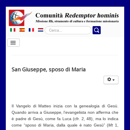
Cerca...
Cambia
navigazione
Home
Chi siamo
San Giuseppe, sposo di Maria
Dove operiamo
Rubriche
Contatti
Il Vangelo di Matteo inizia con la genealogia di Gesù.
Privacy
Quando arriva a Giuseppe, l’evangelista non afferma che
Donazione
è padre di Gesù, come fa Luca (cfr. 2, 48), ma lo indica
come “sposo di Maria, dalla quale è nato Gesù” (
Mt
1,