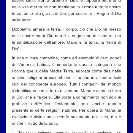
essere cielo. Non andremo in cielo e neppure entreremo
nella vita eterna se non mettiamo in azione tutte le nostre
forze, unite alla grazia di Dio, per costruire il Regno di Dio
sulla terra.
Dobbiamo amare la terra, il corpo, ciò che Dio ha messo
nelle nostre mani. Dio non è la negazione dell’amore, ma
la santificazione dell’amore. Maria è la terra, la “terra di
Dio”.
In una cultura contadina, come ad esempio di certi popoli
dell’America Latina
,
è importante questa categoria che
ricorda quella della Madre Terra, adorata come dea nelle
antiche religioni precolombiane e anche in alcuni antichi
culti del continente europeo. Tutti i contadini del mondo
s’identificano con la terra e l’amano. Maria è come la terra
di Dio, che si fa cielo. Ella porta a compimento non solo le
profezie dell’Antico Testamento, ma anche quanto
presente in certe religioni naturali. Per opera di Maria, la
rivelazione divina non scende solamente dal cielo, ma è
anche il frutto della terra.
“Nei popoli indigeni americani, la divinità più quotidiana, se