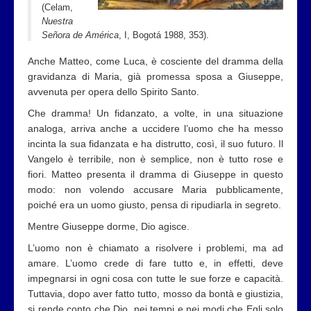
(Celam,
Nuestra
Señora de América
, I, Bogotá 1988, 353).
Anche Matteo, come Luca, è cosciente del dramma della
gravidanza di Maria, già promessa sposa a Giuseppe,
avvenuta per opera dello Spirito Santo.
Che dramma! Un fidanzato, a volte, in una situazione
analoga, arriva anche a uccidere l’uomo che ha messo
incinta la sua fidanzata e ha distrutto, così, il suo futuro. Il
Vangelo è terribile, non è semplice, non è tutto rose e
fiori. Matteo presenta il dramma di Giuseppe in questo
modo: non volendo accusare Maria pubblicamente,
poiché era un uomo giusto, pensa di ripudiarla in segreto.
Mentre Giuseppe dorme, Dio agisce.
L’uomo non è chiamato a risolvere i problemi, ma ad
amare. L’uomo crede di fare tutto e, in effetti, deve
impegnarsi in ogni cosa con tutte le sue forze e capacità.
Tuttavia, dopo aver fatto tutto, mosso da bontà e giustizia,
si rende conto che Dio, nei tempi e nei modi che Egli solo