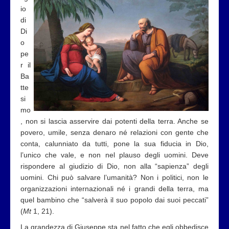
io
di
Di
o
pe
r il
Ba
tte
si
mo
, non si lascia asservire dai potenti della terra. Anche se
povero, umile, senza denaro né relazioni con gente che
conta, calunniato da tutti, pone la sua fiducia in Dio,
l’unico che vale, e non nel plauso degli uomini. Deve
rispondere al giudizio di Dio, non alla “sapienza” degli
uomini. Chi può salvare l’umanità? Non i politici, non le
organizzazioni internazionali né i grandi della terra, ma
quel bambino che “salverà il suo popolo dai suoi peccati”
(
Mt
1, 21).
La grandezza di Giuseppe sta nel fatto che egli obbedisce