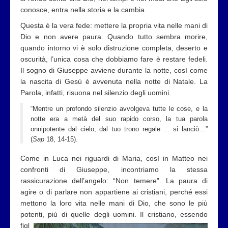
conosce, entra nella storia e la cambia.
Questa è la vera fede: mettere la propria vita nelle mani di
Dio e non avere paura. Quando tutto sembra morire,
quando intorno vi è solo distruzione completa, deserto e
oscurità, l’unica cosa che dobbiamo fare è restare fedeli.
Il sogno di Giuseppe avviene durante la notte, così come
la nascita di Gesù è avvenuta nella notte di Natale. La
Parola, infatti, risuona nel silenzio degli uomini.
“Mentre un profondo silenzio avvolgeva tutte le cose, e la
notte era a metà del suo rapido corso, la tua parola
onnipotente dal cielo, dal tuo trono regale ... si lanciò…”
(
Sap
18, 14-15).
Come in Luca nei riguardi di Maria, così in Matteo nei
confronti di Giuseppe, incontriamo la stessa
rassicurazione dell’angelo: “Non temere”. La paura di
agire o di parlare non appartiene ai cristiani, perché essi
mettono la loro vita nelle mani di Dio, che sono le più
potenti, più di quelle degli uomini. Il
cristiano, essendo
figl