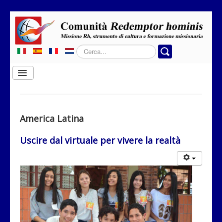
Cerca...
Cambia
navigazione
Home
Chi siamo
America Latina
Dove operiamo
Uscire dal virtuale per vivere la realtà
Rubriche
Contatti
Privacy
Donazione