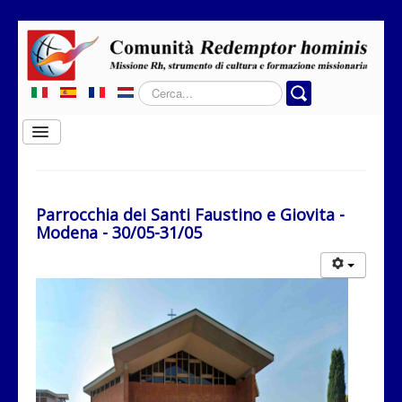
Cerca...
Cambia
navigazione
Home
Chi siamo
Parrocchia dei Santi Faustino e Giovita -
Modena - 30/05-31/05
Dove operiamo
Rubriche
Contatti
Privacy
Donazione