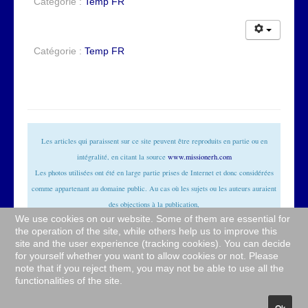
Catégorie :
Temp FR
Catégorie :
Temp FR
Les articles qui paraissent sur ce site peuvent être reproduits en partie ou en
intégralité, en citant la source
www.missionerh.com
Les photos utilisées ont été en large partie prises de Internet et donc considérées
comme appartenant au domaine public. Au cas où les sujets ou les auteurs auraient
des objections à la publication,
We use cookies on our website. Some of them are essential for
ils n’auront qu’à le signaler à la rédaction (
info@missionerh.it
) qui pourvoira
the operation of the site, while others help us to improve this
promptement à retirer les images utilisées.
site and the user experience (tracking cookies). You can decide
for yourself whether you want to allow cookies or not. Please
© Site web de la Communauté
Redemptor hominis
note that if you reject them, you may not be able to use all the
functionalities of the site.
© 2026 www.missionerh.com
Haut de page