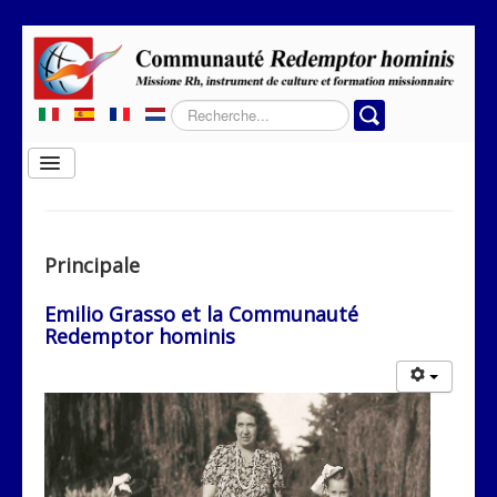
Rechercher
Basculer
la
navigation
Home
Qui sommes-nous
Principale
Où travaillons-nous?
Emilio Grasso et la Communauté
Rubriques
Redemptor hominis
Contacts