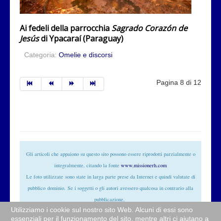
Ai fedeli della parrocchia
Sagrado Corazón de
Jesús
di Ypacaraí (Paraguay)
Categoria:
Omelie e discorsi
Pagina 8 di 12
Gli articoli che appaiono su questo sito possono essere riprodotti parzialmente o
integralmente, citando la fonte
www.missionerh.com
Le foto utilizzate
sono state in larga parte prese da Internet e quindi valutate di
pubblico
dominio
. Se i soggetti o gli autori avessero qualcosa in contrario alla
pubblicazione,
Utilizziamo i cookie sul nostro sito Web. Alcuni di essi sono
non avranno che da segnalarlo alla redazione (
info@missionerh.it
) che provvederà
essenziali per il funzionamento del sito, mentre altri ci aiutano a