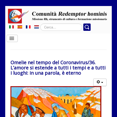
Cerca...
Cambia
navigazione
Home
Chi siamo
Omelie nel tempo del Coronavirus/36.
L’amore si estende a tutti i tempi e a tutti
Dove operiamo
i luoghi: in una parola, è eterno
Rubriche
Contatti
Privacy
Donazione