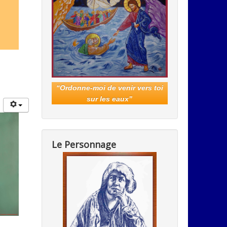
“
Ordonne-moi de venir vers toi
sur les eaux
”
Le Personnage