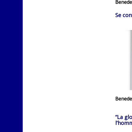
Benedet
Se conv
Benedet
“La glo
l’homm