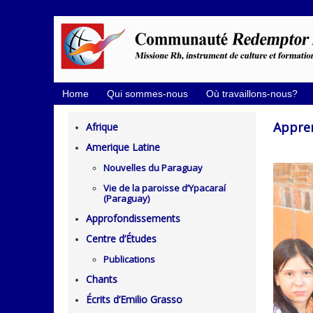
Home
Qui sommes-nous
Où travaillons-nous?
Appren
Afrique
Amerique Latine
Nouvelles du Paraguay
Vie de la paroisse d’Ypacaraí
(Paraguay)
Approfondissements
Centre d’Études
Publications
Chants
Écrits d’Emilio Grasso