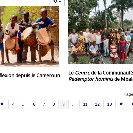
Le
Centre
de la Communauté
lexion depuis le Cameroun
Redemptor hominis
de Mbal
Page
4
...
6
7
8
9
...
11
12
13