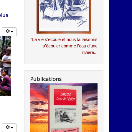
plus
“
La vie s’écoule et nous la laissons
s’écouler comme l’eau d’une
rivière...
Publications