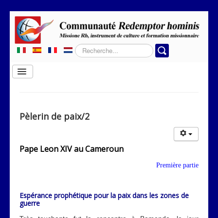
Rechercher
Basculer
la
navigation
Home
Qui sommes-nous
Pèlerin de paix/2
Où travaillons-nous?
Rubriques
Pape Leon XIV au Cameroun
Contacts
Première partie
Espérance prophétique pour la paix dans les zones de
guerre