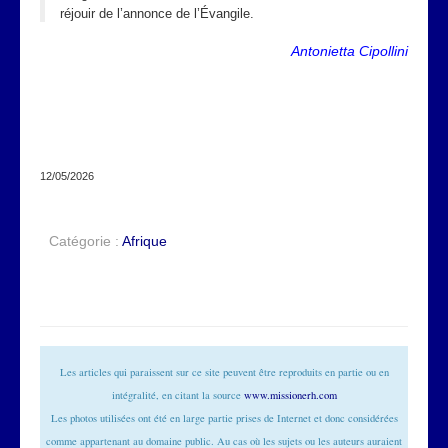
réjouir de l’annonce de l’Évangile.
Antonietta Cipollini
12/05/2026
Catégorie :
Afrique
Les articles qui paraissent sur ce site peuvent être reproduits en partie ou en
intégralité, en citant la source
www.missionerh.com
Les photos utilisées ont été en large partie prises de Internet et donc considérées
comme appartenant au domaine public. Au cas où les sujets ou les auteurs auraient