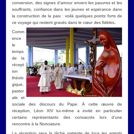
conversion, des signes d’amour envers les pauvres et les
souffrants, confiance dans les jeunes et espérance dans
la construction de la paix : voilà quelques points forts de
ce voyage qui restent gravés dans le cœur des fidèles
.
Comm
ence
le
temps
de la
récept
ion
théolo
gique,
pastor
ale et
sociale des discours du Pape. À cette œuvre de
réception, Léon XIV lui-même a invité en particulier
certains représentants des consacrés lors d’une
rencontre à la Nonciature.
La réception sera la tâche patiente de tous les agents