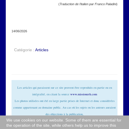
(
Traduction de l’italien par Franco Paladini
)
14/06/2026
Catégorie :
Articles
Les articles qui paraissent sur ce site peuvent être reproduits en partie ou en
intégralité, en citant la source
www.missionerh.com
Les photos utilisées ont été en large partie prises de Internet et donc considérées
comme appartenant au domaine public. Au cas où les sujets ou les auteurs auraient
des objections à la publication,
We use cookies on our website. Some of them are essential for
ils n’auront qu’à le signaler à la rédaction (
info@missionerh.it
) qui pourvoira
the operation of the site, while others help us to improve this
promptement à retirer les images utilisées.