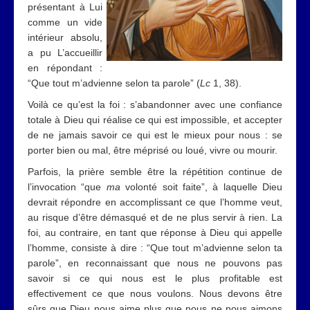
présentant à Lui
comme un vide
intérieur absolu,
a pu L’accueillir
en répondant :
“Que tout m’advienne selon ta parole” (
Lc
1, 38).
Voilà ce qu’est la foi : s’abandonner avec une confiance
totale à Dieu qui réalise ce qui est impossible, et accepter
de ne jamais savoir ce qui est le mieux pour nous : se
porter bien ou mal, être méprisé ou loué, vivre ou mourir.
Parfois, la prière semble être la répétition continue de
l’invocation “que
ma
volonté soit faite”, à laquelle Dieu
devrait répondre en accomplissant ce que l’homme veut,
au risque d’être démasqué et de ne plus servir à rien. La
foi, au contraire, en tant que réponse à Dieu qui appelle
l’homme, consiste à dire : “Que tout m’advienne selon ta
parole”, en reconnaissant que nous ne pouvons pas
savoir si ce qui nous est le plus profitable est
effectivement ce que nous voulons. Nous devons être
sûrs que Dieu nous aime plus que nous ne nous aimons