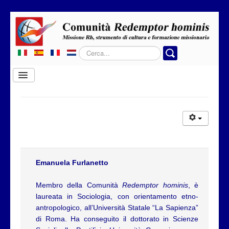
Cerca...
Cambia
navigazione
Home
Chi siamo
Dove operiamo
Rubriche
Emanuela Furlanetto
Contatti
Membro della Comunità
Redemptor hominis
, è
Privacy
laureata in Sociologia, con orientamento etno-
Donazione
antropologico, all’Università Statale “La Sapienza”
di Roma. Ha conseguito il dottorato in Scienze