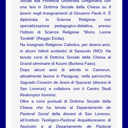
Sociali alla Pontificia Università Gregoriana con
una tesi in Dottrina Sociale della Chiesa su
Il
lavoro negli Insegnamenti di Giovanni Paolo II
. È
diplomata in Scienze Religiose, con
specializzazione pedagogico-didattica, presso
l’Istituto di Scienze Religiose “Mons. Leone
Tondelli” (Reggio Emilia).
Ha insegnato Religione Cattolica, per diversi anni,
in alcuni Istituti scolastici di Sassuolo (MO). Ha
tenuto corsi di Dottrina Sociale della Chiesa al
Grand séminaire
di Koumi (Burkina Faso).
Dopo alcuni anni di attività in Camerun,
attualmente lavora in Paraguay, nella parrocchia
Sagrado Corazón de Jesús
di Ypacaraí (diocesi di
San Lorenzo) e collabora con il Centro Studi
Redemptor hominis
.
Oltre a corsi puntuali di Dottrina Sociale della
Chiesa che ha tenuto al
Departamento de
Pastoral Social
della diocesi di San Lorenzo,
all
’
Instituto Teológico-Pastoral Arquidiocesano
di
Asunción e al
Departamento de Pastoral