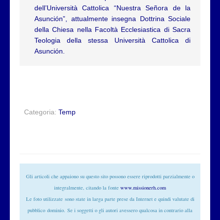
dell
’
Università Cattolica
“
Nuestra Señora de la
Asunción
”
, attualmente insegna Dottrina Sociale
della Chiesa nella Facoltà Ecclesiastica di Sacra
Teologia della stessa Università Cattolica di
Asunción.
Categoria:
Temp
Gli articoli che appaiono su questo sito possono essere riprodotti parzialmente o
integralmente, citando la fonte
www.missionerh.com
Le foto utilizzate
sono state in larga parte prese da Internet e quindi valutate di
pubblico
dominio
. Se i soggetti o gli autori avessero qualcosa in contrario alla