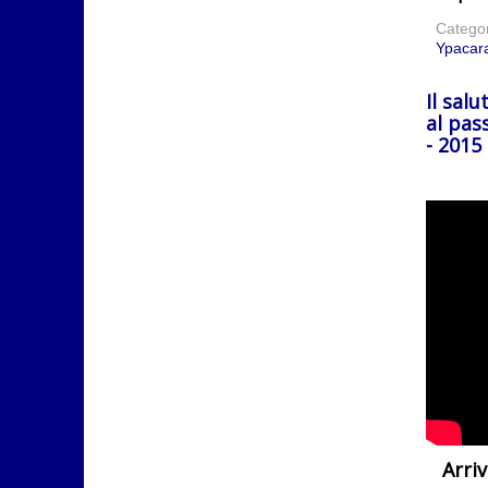
Catego
Ypacara
Il salu
al pas
- 2015
Arri