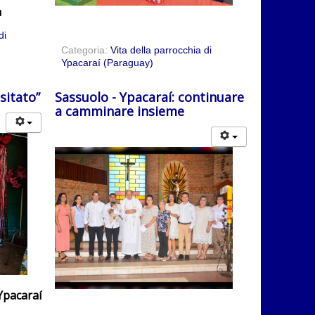
a
di
Categoria:
Vita della parrocchia di
Ypacaraí (Paraguay)
sitato”
Sassuolo - Ypacaraí: continuare
a camminare insieme
Ypacaraí