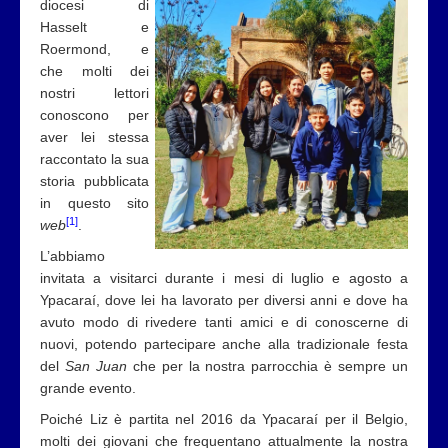
diocesi di
Hasselt e
Roermond, e
che molti dei
nostri lettori
conoscono per
aver lei stessa
raccontato la sua
storia pubblicata
in questo sito
[1]
web
.
L’abbiamo
invitata a visitarci durante i mesi di luglio e agosto a
Ypacaraí, dove lei ha lavorato per diversi anni e dove ha
avuto modo di rivedere tanti amici e di conoscerne di
nuovi, potendo partecipare anche alla tradizionale festa
del
San Juan
che per la nostra parrocchia è sempre un
grande evento.
Poiché Liz è partita nel 2016 da Ypacaraí per il Belgio,
molti dei giovani che frequentano attualmente la nostra