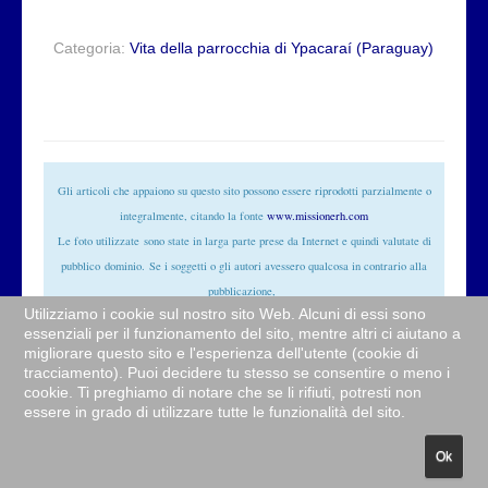
Categoria:
Vita della parrocchia di Ypacaraí (Paraguay)
Gli articoli che appaiono su questo sito possono essere riprodotti parzialmente o
integralmente, citando la fonte
www.missionerh.com
Le foto utilizzate
sono state in larga parte prese da Internet e quindi valutate di
pubblico
dominio
. Se i soggetti o gli autori avessero qualcosa in contrario alla
pubblicazione,
Utilizziamo i cookie sul nostro sito Web. Alcuni di essi sono
non avranno che da segnalarlo alla redazione (
info@missionerh.it
) che provvederà
essenziali per il funzionamento del sito, mentre altri ci aiutano a
prontamente alla rimozione delle immagini utilizzate.
migliorare questo sito e l'esperienza dell'utente (cookie di
tracciamento). Puoi decidere tu stesso se consentire o meno i
© Sito web della Comunità
Redemptor hominis
cookie. Ti preghiamo di notare che se li rifiuti, potresti non
essere in grado di utilizzare tutte le funzionalità del sito.
© 2026 www.missionerh.com
Torna su
Ok