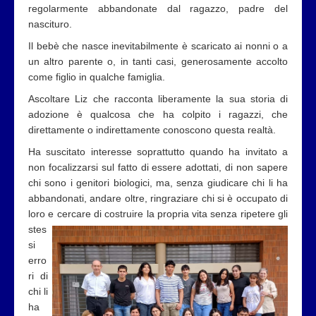
regolarmente abbandonate dal ragazzo, padre del
nascituro.
Il bebè che nasce inevitabilmente è scaricato ai nonni o a
un altro parente o, in tanti casi, generosamente accolto
come figlio in qualche famiglia.
Ascoltare Liz che racconta liberamente la sua storia di
adozione è qualcosa che ha colpito i ragazzi, che
direttamente o indirettamente conoscono questa realtà.
Ha suscitato interesse soprattutto quando ha invitato a
non focalizzarsi sul fatto di essere adottati, di non sapere
chi sono i genitori biologici, ma, senza giudicare chi li ha
abbandonati, andare oltre, ringraziare chi si è occupato di
loro e
cercare di costruire la propria vita senza ripetere gli
stes
si
erro
ri di
chi li
ha