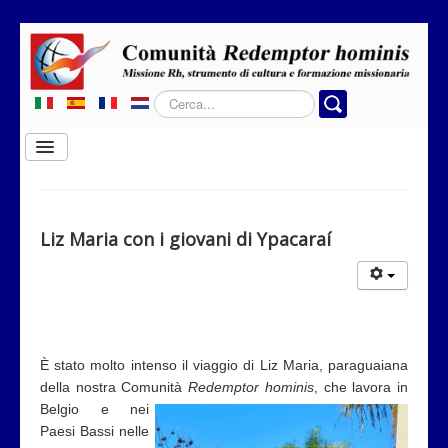
Cerca...
Cambia
navigazione
Home
Chi siamo
Liz Maria con i giovani di Ypacaraí
Dove operiamo
Rubriche
Contatti
È stato molto intenso il viaggio di Liz Maria, paraguaiana
Privacy
della nostra Comunità
Redemptor hominis
, che lavora in
Donazione
Belgio
e nei
Paesi Bassi nelle