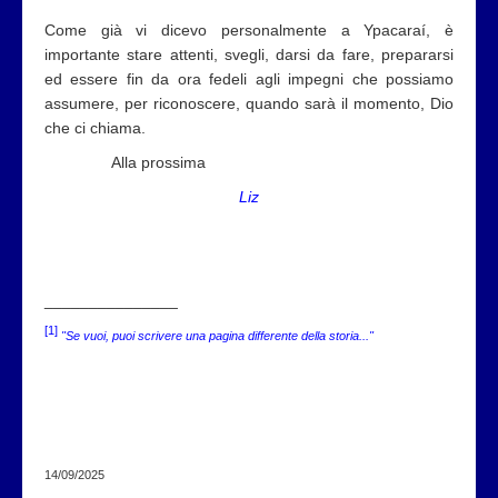
Come già vi dicevo personalmente a Ypacaraí, è
importante stare attenti, svegli, darsi da fare, prepararsi
ed essere fin da ora fedeli agli impegni che possiamo
assumere, per riconoscere, quando sarà il momento, Dio
che ci chiama.
Alla prossima
Liz
_______________
[1]
"Se vuoi, puoi scrivere una pagina differente della storia..."
14/09/2025