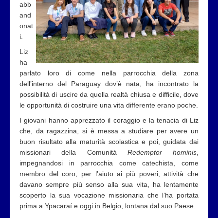
abb
and
onat
i.
Liz
ha
parlato loro di come nella parrocchia della zona
dell’interno del Paraguay dov’è nata, ha incontrato la
possibilità di uscire da quella realtà chiusa e difficile, dove
le opportunità di costruire una vita differente erano poche.
I giovani hanno apprezzato il coraggio e la tenacia di Liz
che, da ragazzina, si è messa a studiare per avere un
buon risultato alla maturità scolastica e poi, guidata dai
missionari della Comunità
Redemptor hominis
,
impegnandosi in parrocchia come catechista, come
membro del coro, per l’aiuto ai più poveri, attività che
davano sempre più senso alla sua vita, ha lentamente
scoperto la sua vocazione missionaria che l’ha portata
prima a Ypacaraí e oggi in Belgio, lontana dal suo Paese.