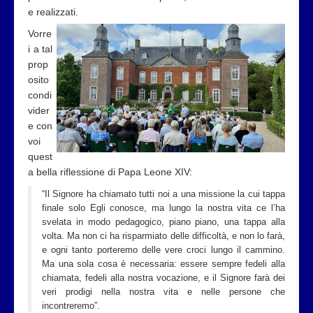
e realizzati.
Vorre
i a tal
prop
osito
condi
vider
e con
voi
quest
a bella riflessione di Papa Leone XIV:
“Il Signore ha chiamato tutti noi a una missione la cui tappa
finale solo Egli conosce, ma lungo la nostra vita ce l’ha
svelata in modo pedagogico, piano piano, una tappa alla
volta. Ma non ci ha risparmiato delle difficoltà, e non lo farà,
e ogni tanto porteremo delle vere croci lungo il cammino.
Ma una sola cosa è necessaria: essere sempre fedeli alla
chiamata, fedeli alla nostra vocazione, e il Signore farà dei
veri prodigi nella nostra vita e nelle persone che
incontreremo”.