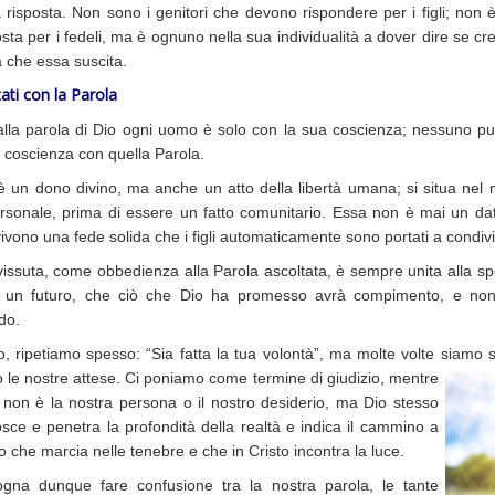
 risposta. Non sono i genitori che devono rispondere per i figli; non
sta per i fedeli, ma è ognuno nella sua individualità a dover dire se c
 che essa suscita.
ati con la Parola
alla parola di Dio ogni uomo è solo con la sua coscienza; nessuno pu
 coscienza con quella Parola.
è un dono divino, ma anche un atto della libertà umana; si situa nel m
ersonale, prima di essere un fatto comunitario. Essa non è mai un dato 
vivono una fede solida che i figli automaticamente sono portati a condivi
vissuta, come obbedienza alla Parola ascoltata, è sempre unita alla spe
un futuro, che ciò che Dio ha promesso avrà compimento, e non que
do.
, ripetiamo spesso: “Sia fatta la tua volontà”, ma molte volte siamo s
o le nostre attese. Ci poniamo come termine di giudizio, mentre
io non è la nostra persona o il nostro desiderio, ma Dio stesso
sce e penetra la profondità della realtà e indica il cammino a
 che marcia nelle tenebre e che in Cristo incontra la luce.
gna dunque fare confusione tra la nostra parola, le tante