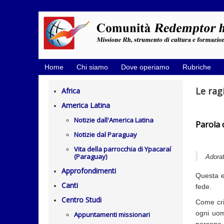
Home
Chi siamo
Dove operiamo
Rubriche
Le rag
Africa
America Latina
Notizie dall'America Latina
Parola d
Notizie dal Paraguay
Vita della parrocchia di Ypacaraí
(Paraguay)
Adorat
Approfondimenti
Questa es
Canti
fede.
Centro Studi
Come cris
ogni uom
Appuntamenti missionari