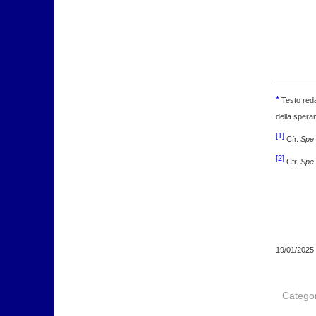
_______
*
Testo reda
della spera
[1]
Cfr.
Spe 
[2]
Cfr.
Spe 
19/01/2025
Catego