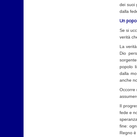
dei suoi 
dalla fed
Un popol
Se si ucc
verità che
La verità
Dio pers
sorgente 
popolo l
dalla mo
anche noi
Occorre r
assumere
Il progre
fede e no
speranza
fine: ogn
Regno è 