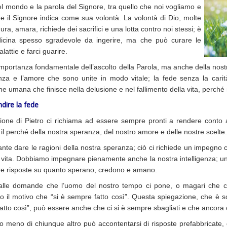
el mondo e la parola del Signore, tra quello che noi vogliamo e
he il Signore indica come sua volontà. La volontà di Dio, molte
dura, amara, richiede dei sacrifici e una lotta contro noi stessi; è
cina spesso sgradevole da ingerire, ma che può curare le
lattie e farci guarire.
importanza fondamentale dell’ascolto della Parola, ma anche della nostr
nza e l’amore che sono unite in modo vitale; la fede senza la carit
one umana che finisce nella delusione e nel fallimento della vita, perché
dire la fede
zione di Pietro ci richiama ad essere sempre pronti a rendere conto a
il perché della nostra speranza, del nostro amore e delle nostre scelte.
ante dare le ragioni della nostra speranza; ciò ci richiede un impegno
 vita. Dobbiamo impegnare pienamente anche la nostra intelligenza; una
re risposte su quanto sperano, credono e amano.
alle domande che l’uomo del nostro tempo ci pone, o magari che ci s
o il motivo che “si è sempre fatto così”. Questa spiegazione, che è sol
tto così”, può essere anche che ci si è sempre sbagliati e che ancora o
ano meno di chiunque altro può accontentarsi di risposte prefabbricate, d