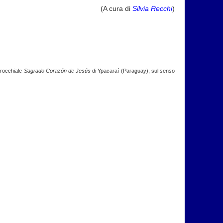
(A cura di
Silvia Recchi
)
rrocchiale
Sagrado Corazón de Jesús
di Ypacaraí (Paraguay), sul senso