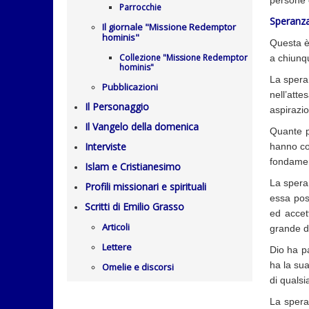
persone 
Parrocchie
Speranza
Il giornale "Missione Redemptor
hominis"
Questa è 
Collezione "Missione Redemptor
a chiunqu
hominis"
La speran
Pubblicazioni
nell’atte
Il Personaggio
aspirazio
Il Vangelo della domenica
Quante p
Interviste
hanno co
fondamen
Islam e Cristianesimo
La speran
Profili missionari e spirituali
essa pos
Scritti di Emilio Grasso
ed accet
Articoli
grande da
Lettere
Dio ha p
ha la sua
Omelie e discorsi
di qualsi
La speran