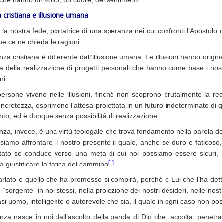
che hanno un volto, un cuore, dei sentimenti.
 cristiana e illusione umana
la nostra fede, portatrice di una speranza nei cui confronti l’Apostolo 
e ce ne chieda le ragioni.
za cristiana è differente dall’illusione umana. Le illusioni hanno origine
sa della realizzazione di progetti personali che hanno come base i nostr
ni.
ersone vivono nelle illusioni, finché non scoprono brutalmente la real
ncretezza, esprimono l’attesa proiettata in un futuro indeterminato di
to, ed è dunque senza possibilità di realizzazione.
za, invece, è una virtù teologale che trova fondamento nella parola del
siamo affrontare il nostro presente il quale, anche se duro e faticoso
tato se conduce verso una meta di cui noi possiamo essere sicuri,
[1]
 giustificare la fatica del cammino
.
arlato e quello che ha promesso si compirà, perché è Lui che l’ha de
 “sorgente” in noi stessi, nella proiezione dei nostri desideri, nelle nost
asi uomo, intelligente o autorevole che sia, il quale in ogni caso non poss
za nasce in noi dall’ascolto della parola di Dio che, accolta, penetra i