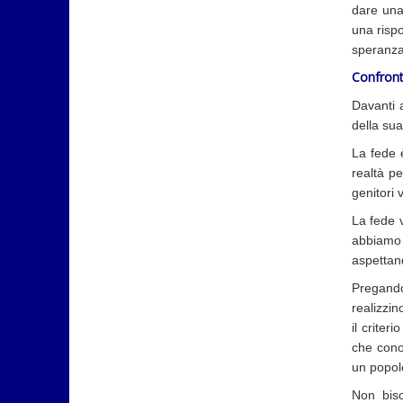
dare una
una rispo
speranza
Confront
Davanti 
della sua
La fede 
realtà p
genitori 
La fede 
abbiamo 
aspettan
Pregando
realizzin
il criter
che cono
un popolo
Non biso