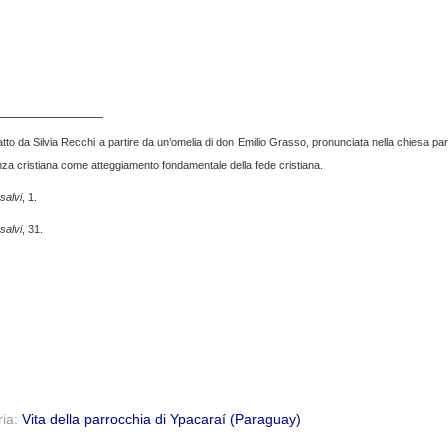
_____________
tto da Silvia Recchi a partire da un’omelia di don Emilio Grasso, pronunciata nella chiesa pa
nza cristiana come atteggiamento fondamentale della fede cristiana.
salvi
, 1.
salvi
, 31.
ria:
Vita della parrocchia di Ypacaraí (Paraguay)