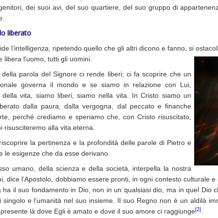
genitori, dei suoi avi, del suo quartiere, del suo gruppo di appartenenz
e.
o liberato
ide l’intelligenza, ripetendo quello che gli altri dicono e fanno, si osta
 libera l’uomo, tutti gli uomini.
 della parola del Signore ci rende liberi; ci fa scoprire che un
onale governa il mondo e se siamo in relazione con Lui,
della vita, siamo liberi, siamo nella vita. In Cristo siamo un
iberato dalla paura, dalla vergogna, dal peccato e finanche
rte, perché crediamo e speriamo che, con Cristo risuscitato,
 risusciteremo alla vita eterna.
iscoprire la pertinenza e la profondità delle parole di Pietro e
 le esigenze che da esse derivano.
sso umano, della scienza e della società, interpella la nostra
i, dice l’Apostolo, dobbiamo essere pronti, in ogni contesto culturale e
 ha il suo fondamento in Dio, non in un qualsiasi dio, ma in quel Dio 
i singolo e l’umanità nel suo insieme. Il suo Regno non è un aldilà im
[2]
presente là dove Egli è amato e dove il suo amore ci raggiunge
.