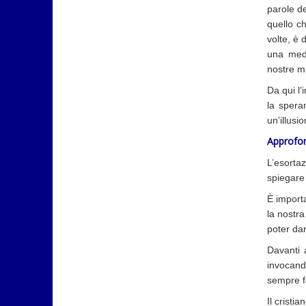
parole d
quello c
volte, è 
una medi
nostre ma
Da qui l’
la spera
un’illusi
Approfon
L’esorta
spiegare 
È import
la nostra
poter da
Davanti 
invocand
sempre fa
Il cristi