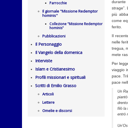
durante 
Parrocchie
strage”. 
Il giornale "Missione Redemptor
più abb
hominis"
come equ
Collezione "Missione Redemptor
ferito.
hominis"
Pubblicazioni
Il recen
nelle fe
Il Personaggio
tregua, m
Il Vangelo della domenica
mete ras
Interviste
Per legg
Islam e Cristianesimo
viaggio 
pace. Tr
Profili missionari e spirituali
pace nel
Scritti di Emilio Grasso
Un Ra
Articoli
piantò
Lettere
drent
filò la
Omelie e discorsi
entrò 
Un’Ost