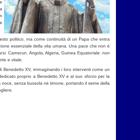
le
ha
n
ne
gesto politico, ma come continuità di un Papa che entra
izione essenziale della vita umana. Una pace che non è
liarsi. Camerun, Angola, Algeria, Guinea Equatoriale: non
te e vitale.
di Benedetto XV, immaginando i loro interventi come un
dedicato proprio a Benedetto XV e al suo sforzo per la
 noce, senza bussola né timone, portando il seme della
gliere.