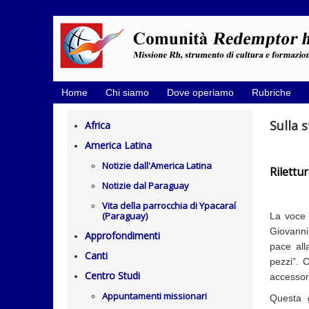
Home
Chi siamo
Dove operiamo
Rubriche
Sulla 
Africa
America Latina
Notizie dall'America Latina
Rilettu
Notizie dal Paraguay
Vita della parrocchia di Ypacaraí
(Paraguay)
La voce 
Giovann
Approfondimenti
pace all
Canti
pezzi”. 
Centro Studi
accessori
Appuntamenti missionari
Questa g