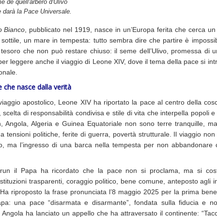
e de quell'arbero d'Ulivo
 darà la Pace Universale.
o Bianco
, pubblicato nel 1919, nasce in un’Europa ferita che cerca un 
 sottile, un mare in tempesta: tutto sembra dire che partire è impossib
 tesoro che non può restare chiuso: il seme dell’Ulivo, promessa di 
per leggere anche il viaggio di Leone XIV, dove il tema della pace si intr
onale.
 che nasce dalla verità
viaggio apostolico, Leone XIV ha riportato la pace al centro della c
 scelta di responsabilità condivisa e stile di vita che interpella popoli e
 Angola, Algeria e Guinea Equatoriale non sono terre tranquille, ma
a tensioni politiche, ferite di guerra, povertà strutturale. Il viaggio non
fo, ma l’ingresso di una barca nella tempesta per non abbandonare c
un il Papa ha ricordato che la pace non si proclama, ma si cost
istituzioni trasparenti, coraggio politico, bene comune, anteposto agli i
. Ha riproposto la frase pronunciata l’8 maggio 2025 per la prima bene
a: una pace “disarmata e disarmante”, fondata sulla fiducia e no
 Angola ha lanciato un appello che ha attraversato il continente: “Tac