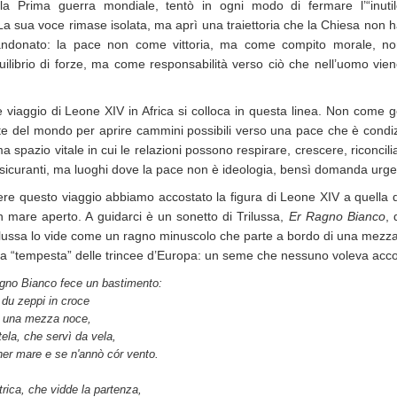
la Prima guerra mondiale, tentò in ogni modo di fermare l’“inuti
La sua voce rimase isolata, ma aprì una traiettoria che la Chiesa non 
andonato: la pace non come vittoria, ma come compito morale, no
ilibrio di forze, ma come responsabilità verso ciò che nell’uomo vie
te viaggio di Leone XIV in Africa si colloca in questa linea. Non come 
rite del mondo per aprire cammini possibili verso una pace che è cond
a spazio vitale in cui le relazioni possono respirare, crescere, riconci
sicuranti, ma luoghi dove la pace non è ideologia, bensì domanda urgen
ere questo viaggio abbiamo accostato la figura di Leone XIV a quella 
in mare aperto. A guidarci è un sonetto di Trilussa,
Er Ragno Bianco
, 
ilussa lo vide come un ragno minuscolo che parte a bordo di una mezza
la “tempesta” delle trincee d’Europa: un seme che nessuno voleva acco
gno Bianco fece un bastimento:
 du zeppi in croce
o una mezza noce,
 tela, che servì da vela,
ner mare e se n'annò cór vento.
rica, che vidde la partenza,