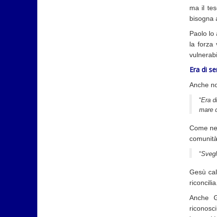
ma il te
bisogna 
Paolo lo 
la forza
vulnerabi
Era di s
Anche no
“
Era d
mare d
Come nel
comunità 
“
Svegl
Gesù cal
riconcili
Anche G
riconosc