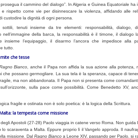
 prosegua il cammino del dialogo”. In Algeria e Guinea Equatoriale ha 
à e rispetto come vie per disinnescare la violenza, affidando alle reli
i custodire la dignità di ogni persona.
i sottili, tenuti insieme da tre elementi: responsabilità, dialogo, d
 nell’immagine della barca, la responsabilità è il timone, il dialogo 
e insieme l’equipaggio, il disarmo l’ancora che impedisce alla p
e tutto.
 mite che tesse
Ragno Bianco
, anche il Papa non affida la sua azione alla potenza, 
mi che possano germogliare. La sua tela è la speranza, capace di tene
fragile, ma non abbandonata. Il Papa non si presenta come comandant
sull’orizzonte, sulla pace come possibilità. Come Benedetto XV, 
gica fragile e ostinata non è solo poetica: è la logica della Scrittura.
Malta: la tempesta come missione
i degli Apostoli (27-28) Paolo viaggia in catene verso Roma. Non guida la
o lo scaraventa a Malta. Eppure proprio lì il Vangelo approda. Il naufr
ella missione. Dal
Ragno Bianco
a Leone XIV, passando per Paolo, si rac