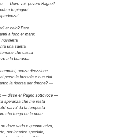
se: — Dove vai, povero Ragno?
vedo e te piagno!
mprudenza!
di er celo? Pare
nni a foco er mare:
i nuvoletta
onta una saetta,
 furmine che casca
zo a la burrasca.
cammini, senza direzzione,
hai perso la bussola e nun ciai
nco la risorsa der timone? —
o — disse er Ragno sottovoce —
ca speranza che me resta
ote’ sarva’ da la tempesta
oro che tengo ne la noce.
 so dove vado e quanno arivo,
to, per incarico speciale,