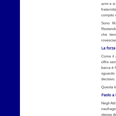
armi e si
fraternit
compito d
Sono fil
Restando
che tien
rovesciar
La forza
Come il
offre se
barca è 
sguardo 
decisivo.
Questa lo
Paolo a 
Negli Att
naufragi
stessa d