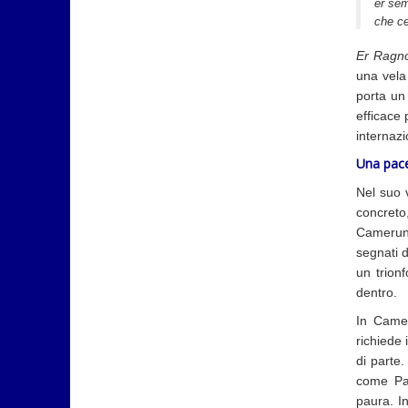
er sem
che ce
Er Ragn
una vela
porta un
efficace 
internazi
Una pace
Nel suo 
concreto,
Camerun,
segnati d
un trion
dentro.
In Camer
richiede 
di parte
come Pap
paura. In