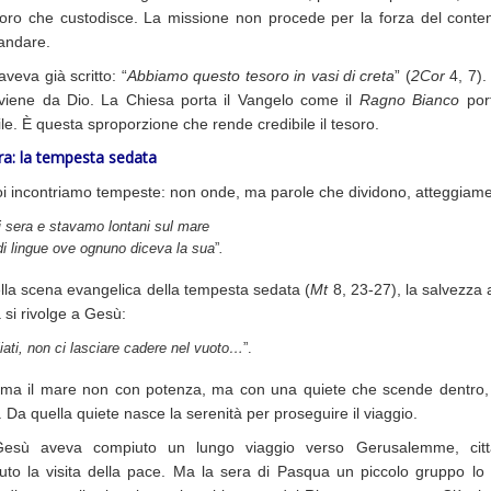
soro che custodisce. La missione non procede per la forza del conten
andare.
aveva già scritto: “
Abbiamo questo tesoro in vasi di creta
” (
2Cor
4, 7).
 viene da Dio. La Chiesa porta il Vangelo come il
Ragno Bianco
port
le. È questa sproporzione che rende credibile il tesoro.
era: la tempesta sedata
i incontriamo tempeste: non onde, ma parole che dividono, atteggiame
i sera e stavamo lontani sul mare
i lingue ove ognuno diceva la sua
”
.
la scena evangelica della tempesta sedata (
Mt
8, 23-27), la salvezza 
si rivolge a Gesù:
iati, non ci lasciare cadere nel vuoto…
”.
ma il mare non con potenza, ma con una quiete che scende dentro, 
a. Da quella quiete nasce la serenità per proseguire il viaggio.
esù aveva compiuto un lungo viaggio verso Gerusalemme, cit
iuto la visita della pace. Ma la sera di Pasqua un piccolo gruppo lo 