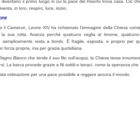
, diventano il primo luogo in cui la pace del Risorto trova casa. Ciò ch
venta, in loro, respiro, luce, inizio.
ione
o il Camerun, Leone XIV ha richiamato l’immagine della Chiesa com
 la sua rotta. Avanza perché qualcuno veglia al timone, qualcuno 
 semplicemente resta a bordo. È fragile, esposta, e proprio per q
r forza propria, ma per grazia quotidiana.
Ragno Bianco
che tende il suo filo sull’acqua, la Chiesa tesse innumer
si. La barca procede grazie a fili sottili e tenaci, come la speranza che
sta ostinazione per una pace possibile a reggere ancora il mondo.