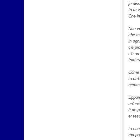
je dis
Io te 
Che i
Nun ve
che ma
in ogn
c'è pr
c'è un
framez
Come 
tu ch'
nemma
Eppur
un'uni
è de p
er tes
Io nun
ma por