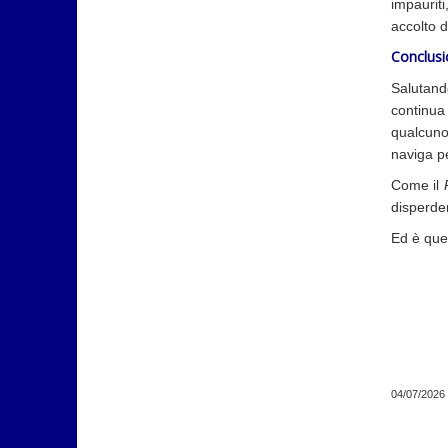
impauriti
accolto di
Conclus
Salutand
continua
qualcuno
naviga pe
Come il
disperder
Ed è que
04/07/2026