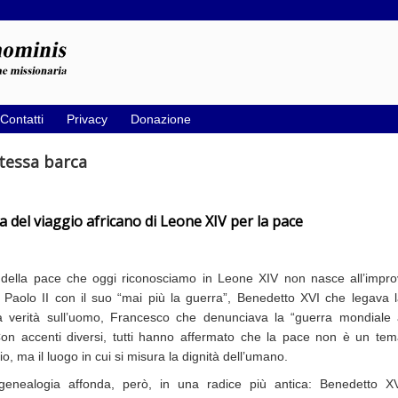
Contatti
Privacy
Donazione
stessa barca
ra del viaggio africano di Leone XIV per la pace
della pace che oggi riconosciamo in Leone XIV non nasce all’improvvis
i
Paolo II con il suo “mai più la guerra”, Benedetto XVI che legava 
a verità sull’uomo, Francesco che denunciava la “guerra mondiale
Con accenti diversi, tutti hanno affermato che la pace non è un te
o, ma il luogo in cui si misura la dignità dell’umano.
enealogia affonda, però, in una radice più antica: Benedetto XV