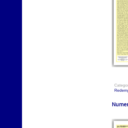
Catego
Redemp
Numer