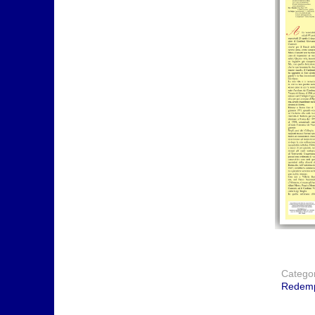
Catego
Redemp