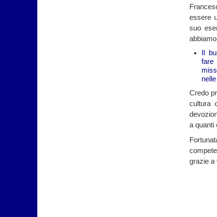
Francesc
essere u
suo esem
abbiamo 
Il b
fare
miss
nelle
Credo pr
cultura 
devoziona
a quanti
Fortunata
competent
grazie a 