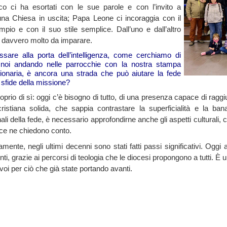
o ci ha esortati con le sue parole e con l’invito a
na Chiesa in uscita; Papa Leone ci incoraggia con il
pio e con il suo stile semplice. Dall’uno e dall’altro
davvero molto da imparare.
ussare alla porta dell’intelligenza, come cerchiamo di
 noi andando nelle parrocchie con la nostra stampa
ionaria, è ancora una strada che può aiutare la fede
 sfide della missione?
oprio di sì: oggi c’è bisogno di tutto, di una presenza capace di ragg
cristiana solida, che sappia contrastare la superficialità e la ba
li della fede, è necessario approfondirne anche gli aspetti culturali, 
 ce ne chiedono conto.
mente, negli ultimi decenni sono stati fatti passi significativi. Oggi 
i, grazie ai percorsi di teologia che le diocesi propongono a tutti. È
voi per ciò che già state portando avanti.