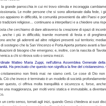
à, la grande parrocchia in cui mi trovo stimola e incoraggia cambiame
issionaria. Le molte persone che si sono allontanate dalla fede, i g
o appaiono in difficoltà, le comunità provenienti da altri Paesi e port
e tradizioni religiose… continuano a interpellarci e a chiedere una risp
osta che cerchiamo di dare attraverso la creazione di spazi di incont
i, anche i più in difficoltà; tramite momenti di festa e di preghier
no anche gli aderenti ad altre religioni presenti sul territorio; media
ve di sostegno che la San Vincenzo e Porta Aperta portano avanti a fav
situazioni di bisogno che emergono; e, inoltre, con la nascita di Tavola
menica a chi si ritrova solo o senza mezzi.
ardinale Matteo Maria Zuppi, nell’ultima Assemblea Generale dell
ianità. Ha precisato che questo non significa la fine del cristianesim
l cristianesimo non finirà mai: ne siamo certi. Le cose di Dio non
ità. Ciò che invece è terminato è un modello di società profondamente
per questo, ci offriva molta tranquillità e sicurezza e, forse, anc
ere una maggioranza, per molti versi statica e immutabile, a divent
co.
 un certo senso, tornati agli inizi, quando Gesù chiedeva ai suoi discepo