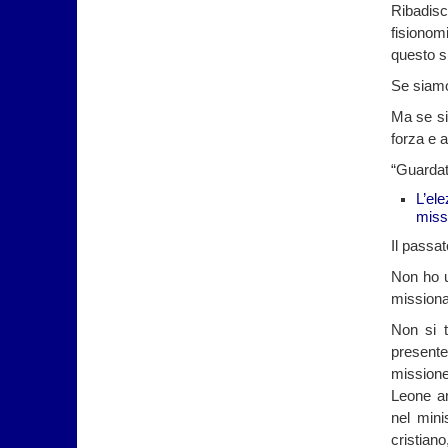
Ribadisc
fisionom
questo si
Se siamo 
Ma se sia
forza e at
“Guardat
L’el
miss
Il passa
Non ho u
missiona
Non si t
present
mission
Leone an
nel mini
cristian