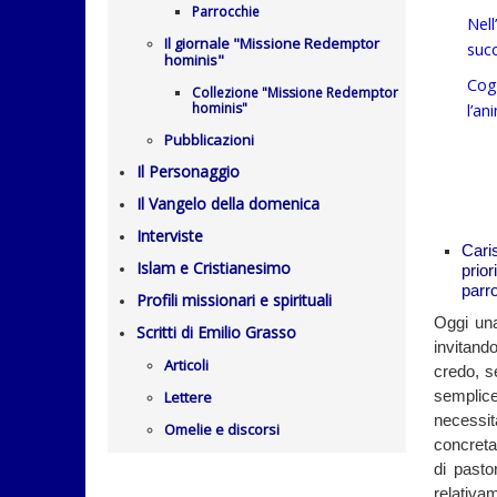
Parrocchie
Nel
Il giornale "Missione Redemptor
succ
hominis"
Cog
Collezione "Missione Redemptor
hominis"
l’an
Pubblicazioni
Il Personaggio
Il Vangelo della domenica
Interviste
Cari
Islam e Cristianesimo
prio
parro
Profili missionari e spirituali
Oggi una
Scritti di Emilio Grasso
invitand
Articoli
credo, s
Lettere
semplic
necessit
Omelie e discorsi
concreta
di past
relativam