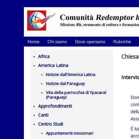
Home
Chi siamo
Dove operiamo
Rubriche
Chiesa
Africa
America Latina
Notizie dall'America Latina
Intervis
Notizie dal Paraguay
Vita della parrocchia di Ypacaraí
Don
(Paraguay)
con
Approfondimenti
dell
Canti
Assu
Centro Studi
È lu
Appuntamenti missionari
acco