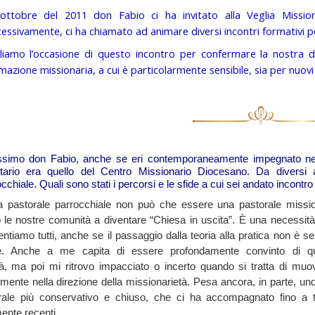
l’ottobre del 2011 don Fabio ci ha invitato alla Veglia Missi
essivamente, ci ha chiamato ad animare diversi incontri formativi per 
liamo l’occasione di questo incontro per confermare la nostra di
imazione missionaria, a cui è particolarmente sensibile, sia per nuovi
ssimo don Fabio, anche se eri contemporaneamente impegnato nella
ritario era quello del Centro Missionario Diocesano. Da diversi
cchiale. Quali sono stati i percorsi e le sfide a cui sei andato incontro
 pastorale parrocchiale non può che essere una pastorale missio
o le nostre comunità a diventare “Chiesa in uscita”. È una necessità
entiamo tutti, anche se il passaggio dalla teoria alla pratica non è 
e. Anche a me capita di essere profondamente convinto di q
à, ma poi mi ritrovo impacciato o incerto quando si tratta di muo
mente nella direzione della missionarietà. Pesa ancora, in parte, uno
orale più conservativo e chiuso, che ci ha accompagnato fino a 
ente recenti.