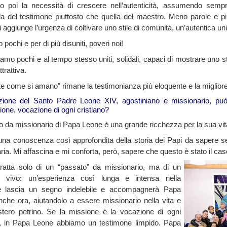
o poi la necessità di crescere nell’autenticità, assumendo sempr
ia del testimone piuttosto che quella del maestro. Meno parole e più
 aggiunge l’urgenza di coltivare uno stile di comunità, un’autentica un
pochi e per di più disuniti, poveri noi!
mo pochi e al tempo stesso uniti, solidali, capaci di mostrare uno sti
trattiva.
e come si amano” rimane la testimonianza più eloquente e la migliore
ezione del Santo Padre Leone XIV, agostiniano e missionario, può
ione, vocazione di ogni cristiano?
to da missionario di Papa Leone è una grande ricchezza per la sua vi
na conoscenza così approfondita della storia dei Papi da sapere se c
ria. Mi affascina e mi conforta, però, sapere che questo è stato il ca
ratta solo di un “passato” da missionario, ma di un
e vivo: un’esperienza così lunga e intensa nella
e lascia un segno indelebile e accompagnerà Papa
che ora, aiutandolo a essere missionario nella vita e
stero petrino. Se la missione è la vocazione di ogni
o, in Papa Leone abbiamo un testimone limpido. Papa