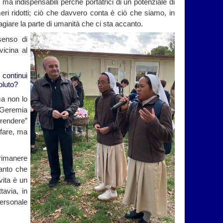
o, ma indispensabili perché portatrici di un potenziale di
eri ridotti; ciò che davvero conta è ciò che siamo, in
tagiare la parte di umanità che ci sta accanto.
senso di
vicina al
continui
oluto?
a non lo
a Geremia
prendere”
 fare, ma
 rimanere
anto che
vita è un
tavia, in
personale