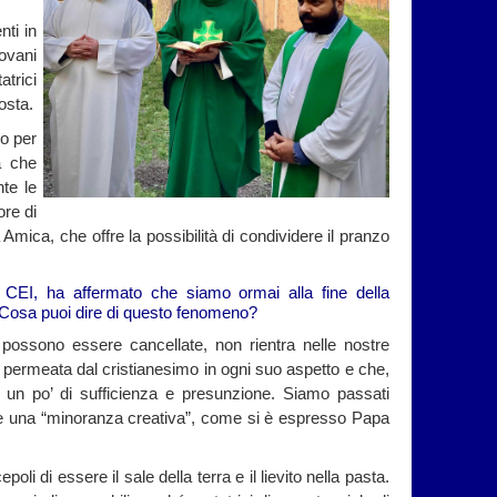
nti in
iovani
atrici
osta.
ro per
a che
nte le
ore di
 Amica, che offre la possibilità di condividere il pranzo
a CEI, ha affermato che siamo ormai alla fine della
o. Cosa puoi dire di questo fenomeno?
 possono essere cancellate, non rientra nelle nostre
 permeata dal cristianesimo in ogni suo aspetto e che,
he un po’ di sufficienza e presunzione. Siamo passati
are una “minoranza creativa”, come si è espresso Papa
li di essere il sale della terra e il lievito nella pasta.