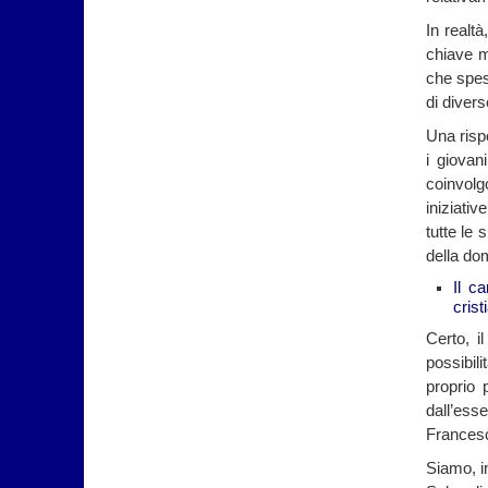
In realt
chiave m
che spess
di divers
Una risp
i giovan
coinvolgo
iniziati
tutte le 
della do
Il c
crist
Certo, i
possibil
proprio 
dall’ess
Frances
Siamo, in