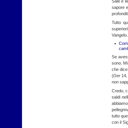
Sale e li
sapore e
profondit
Tutto q
superior
Vangelo.
Come
camb
Se aves
sono. Mi
che dice
(
Ger
14,
non sapp
Credo, c
saldi ne
abbiamo 
pellegri
tutto qu
con il Si