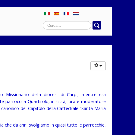
Cerca...
o Missionario della diocesi di Carpi, mentre era
 parroco a Quartirolo, in città, ora è moderatore
 canonico del Capitolo della Cattedrale “Santa Maria
ia che da anni svolgiamo in quasi tutte le parrocchie,