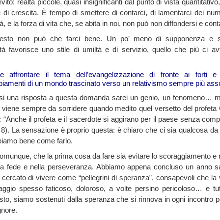
evito: realtà piccole, quasi insignificanti dal punto di vista quantitativ
 di crescita. È tempo di smettere di contarci, di lamentarci dei num
à, e la forza di vita che, se abita in noi, non può non diffondersi e con
uesto non può che farci bene. Un po’ meno di supponenza e 
ità favorisce uno stile di umiltà e di servizio, quello che più ci av
 affrontare il tema dell’evangelizzazione di fronte ai forti e 
iamenti di un mondo trascinato verso un relativismo sempre più ass
si una risposta a questa domanda sarei un genio, un fenomeno… m
 viene sempre da sorridere quando medito quel versetto del profet
: “Anche il profeta e il sacerdote si aggirano per il paese senza com
 8). La sensazione è proprio questa: è chiaro che ci sia qualcosa da
iamo bene come farlo.
omunque, che la prima cosa da fare sia evitare lo scoraggiamento e
lla fede e nella perseveranza. Abbiamo appena concluso un anno s
cercato di vivere come “pellegrini di speranza”, consapevoli che la 
naggio spesso faticoso, doloroso, a volte persino pericoloso… e tut
esto, siamo sostenuti dalla speranza che si rinnova in ogni incontro 
gnore.