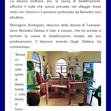
La diocesi inoltrerà, poi, la causa di beatificazione,
affinché il male che aveva prevalso nel villaggio fosse
vinto con l’amore e il perdono professato da Benedict sino
all’ultimo.
Monsignor Rodrigues, Vescovo della diocesi di Tzaneen,
dove Benedict Daswa è nato e vissuto, che ha portato a
termine la causa di beatiﬁcazione iniziata dal suo
predecessore, il Vescovo emerito Hugh Slattery, ha
commentato:
“Bened
ict
visse
nello
spirito
di
libertà
fondat
o sulla
libertà
di
Gesù