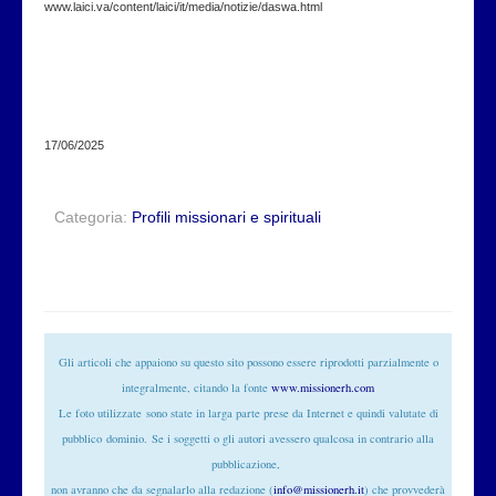
www.laici.va/content/laici/it/media/notizie/daswa.html
17/06/2025
Categoria:
Profili missionari e spirituali
Gli articoli che appaiono su questo sito possono essere riprodotti parzialmente o
integralmente, citando la fonte
www.missionerh.com
Le foto utilizzate
sono state in larga parte prese da Internet e quindi valutate di
pubblico
dominio
. Se i soggetti o gli autori avessero qualcosa in contrario alla
pubblicazione,
non avranno che da segnalarlo alla redazione (
info@missionerh.it
) che provvederà