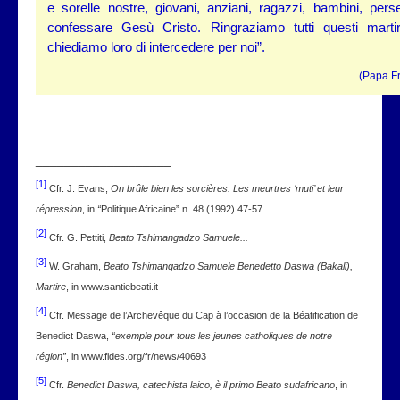
e sorelle nostre, giovani, anziani, ragazzi, bambini, perseg
confessare Gesù Cristo. Ringraziamo tutti questi marti
chiediamo loro di intercedere per noi”.
(Papa F
___________________
[1]
Cfr. J. Evans,
On brûle bien les sorcières. Les meurtres ‘muti’ et leur
répression
, in
“
Politique Africaine” n. 48 (1992) 47-57.
[2]
Cfr. G. Pettiti,
Beato Tshimangadzo Samuele...
[3]
W. Graham,
Beato Tshimangadzo Samuele Benedetto Daswa (Bakali)
,
Martire
, in www.santiebeati.it
[4]
Cfr. Message de l’Archevêque du Cap à l’occasion de la Béatification de
Benedict Daswa,
“exemple pour tous les jeunes catholiques de notre
région”
, in www.fides.org/fr/news/40693
[5]
Cfr.
Benedict Daswa, catechista laico, è il primo Beato sudafricano
, in