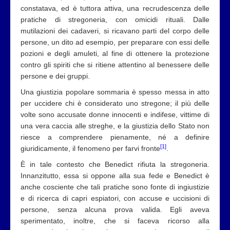
constatava, ed è tuttora attiva, una recrudescenza delle
pratiche di stregoneria, con omicidi rituali. Dalle
mutilazioni dei cadaveri, si ricavano parti del corpo delle
persone, un dito ad esempio, per preparare con essi delle
pozioni e degli amuleti, al fine di ottenere la protezione
contro gli spiriti che si ritiene attentino al benessere delle
persone e dei gruppi.
Una giustizia popolare sommaria è spesso messa in atto
per uccidere chi è considerato uno stregone; il più delle
volte sono accusate donne innocenti e indifese, vittime di
una vera caccia alle streghe, e la giustizia dello Stato non
riesce a comprendere pienamente, né a definire
[1]
giuridicamente, il fenomeno per farvi fronte
.
È in tale contesto che Benedict rifiuta la stregoneria.
Innanzitutto, essa si oppone alla sua fede e Benedict è
anche cosciente che tali pratiche sono fonte di ingiustizie
e di ricerca di capri espiatori, con accuse e uccisioni di
persone, senza alcuna prova valida. Egli aveva
sperimentato, inoltre, che si faceva ricorso alla