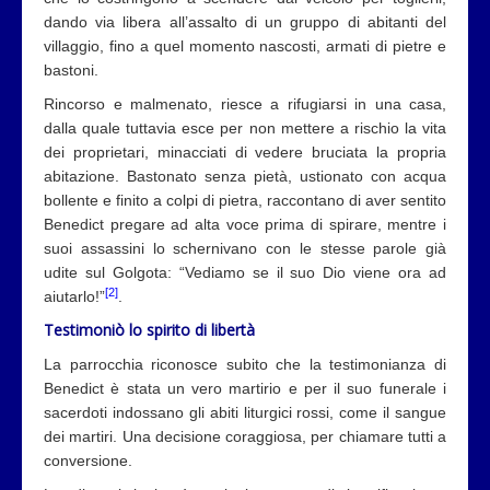
dando via libera all’assalto di un gruppo di abitanti del
villaggio, fino a quel momento nascosti, armati di pietre e
bastoni.
Rincorso e malmenato, riesce a rifugiarsi in una casa,
dalla quale tuttavia esce per non mettere a rischio la vita
dei proprietari, minacciati di vedere bruciata la propria
abitazione. Bastonato senza pietà, ustionato con acqua
bollente e finito a colpi di pietra, raccontano di aver sentito
Benedict pregare ad alta voce prima di spirare, mentre i
suoi assassini lo schernivano con le stesse parole già
udite sul Golgota: “Vediamo se il suo Dio viene ora ad
[2]
aiutarlo!”
.
Testimoniò lo spirito di libertà
La parrocchia riconosce subito che la testimonianza di
Benedict è stata un vero martirio e per il suo funerale i
sacerdoti indossano gli abiti liturgici rossi, come il sangue
dei martiri. Una decisione coraggiosa, per chiamare tutti a
conversione.