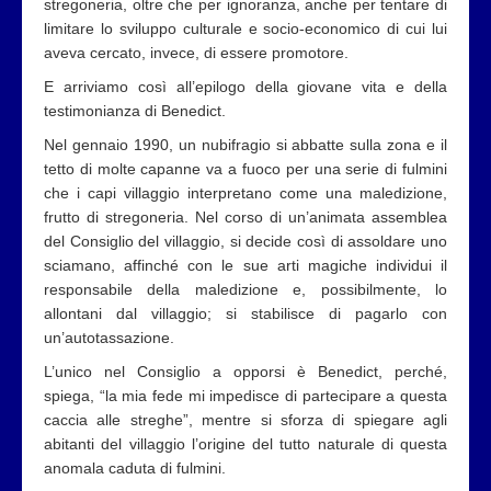
stregoneria, oltre che per ignoranza, anche per tentare di
limitare lo sviluppo culturale e socio-economico di cui lui
aveva cercato, invece, di essere promotore.
E arriviamo così all’epilogo della giovane vita e della
testimonianza di Benedict.
Nel gennaio 1990, un nubifragio si abbatte sulla zona e il
tetto di molte capanne va a fuoco per una serie di fulmini
che i capi villaggio interpretano come una maledizione,
frutto di stregoneria. Nel corso di un’animata assemblea
del Consiglio del villaggio, si decide così di assoldare uno
sciamano, affinché con le sue arti magiche individui il
responsabile della maledizione e, possibilmente, lo
allontani dal villaggio; si stabilisce di pagarlo con
un’autotassazione.
L’unico nel Consiglio a opporsi è Benedict, perché,
spiega, “la mia fede mi impedisce di partecipare a questa
caccia alle streghe”, mentre si sforza di spiegare agli
abitanti del villaggio l’origine del tutto naturale di questa
anomala caduta di fulmini.