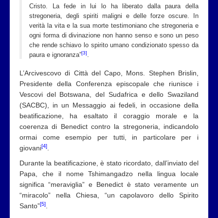
Cristo. La fede in lui lo ha liberato dalla paura della
stregoneria, degli spiriti maligni e delle forze oscure. In
verità la vita e la sua morte testimoniano che stregoneria e
ogni forma di divinazione non hanno senso e sono un peso
che rende schiavo lo spirito umano condizionato spesso da
[3]
paura e ignoranza”
.
L’Arcivescovo di Città del Capo, Mons. Stephen Brislin,
Presidente della Conferenza episcopale che riunisce i
Vescovi del Botswana, del Sudafrica e dello Swaziland
(SACBC), in un Messaggio ai fedeli, in occasione della
beatificazione, ha esaltato il coraggio morale e la
coerenza di Benedict contro la stregoneria, indicandolo
ormai come esempio per tutti, in particolare per i
[4]
giovani
.
Durante la beatificazione, è stato ricordato, dall’inviato del
Papa, che il nome Tshimangadzo nella lingua locale
significa “meraviglia” e Benedict è stato veramente un
“miracolo” nella Chiesa, “un capolavoro dello Spirito
[5]
Santo”
.