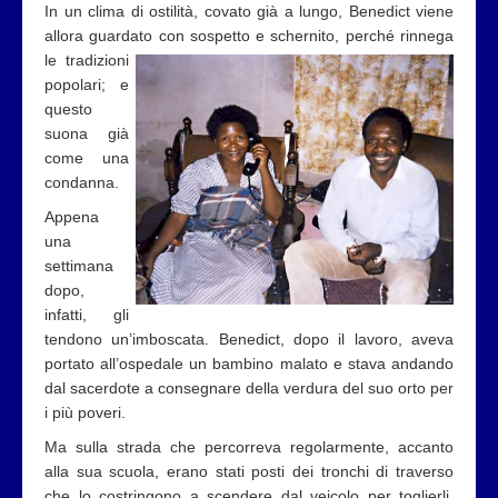
In un clima di ostilità, covato già a lungo, Benedict viene
allora guardato con sospetto e schernito, perché rinnega
le
tradizioni
popolari; e
questo
suona già
come una
condanna.
Appena
una
settimana
dopo,
infatti, gli
tendono un’imboscata. Benedict, dopo il lavoro, aveva
portato all’ospedale un bambino malato e stava andando
dal sacerdote a consegnare della verdura del suo orto per
i più poveri.
Ma sulla strada che percorreva regolarmente, accanto
alla sua scuola, erano stati posti dei tronchi di traverso
che lo costringono a scendere dal veicolo per toglierli,