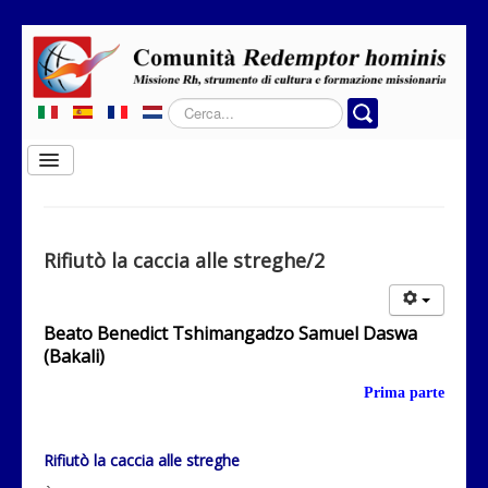
Cerca...
Cambia
navigazione
Home
Chi siamo
Rifiutò la caccia alle streghe/2
Dove operiamo
Rubriche
Beato
Benedict Tshimangadzo Samuel Daswa
(Bakali)
Contatti
Prima parte
Privacy
Donazione
Rifiutò la caccia alle streghe