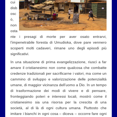
cui
disb
osc
ò,
non
osta
nte i presagi di morte per aver osato entrarvi,
l’impenetrabile foresta di Umudioka, dove pare vennero
scoperti molti cadaveri, rimane uno degli episodi più
significativi.
In una situazione di prima evangelizzazione, riuscì a far
amare il cristianesimo non come qualcosa che combatte
credenze tradizionali per sacrificarne i valori, ma come un
cammino di sviluppo e valorizzazione delle potenzialità
umane, di maggior vicinanza dell’uomo a Dio. In un tempo
di trasformazione dei modi di vivere e di pensare,
fronteggiando poteri e interessi locali, mostrò come il
cristianesimo sia una risorsa per la crescita di una
società, al di là di ogni cultura umana. Piuttosto che
imitare i bianchi in ogni cosa – diceva – occorre fare ogni