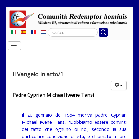
Cerca...
Cambia
navigazione
Home
Chi siamo
Il Vangelo in atto/1
Dove operiamo
Rubriche
Padre Cyprian Michael Iwene Tansi
Contatti
Privacy
Il 20 gennaio del 1964 moriva padre Cyprian
Michael Iwene Tansi. “Dobbiamo essere convinti
Donazione
del fatto che ognuno di noi, secondo la sua
particolare condizione di vita, è chiamato a fare