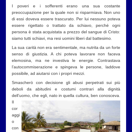
I poveri e i sofferenti erano una sua costante
preoccupazione per la quale non si risparmiava. Non uno
di essi doveva essere trascurato. Per lui nessuno poteva
essere rigettato o trattato da schiavo, perché ogni
persona è stata acquistata a prezzo del sangue di Cristo:
siamo tutti schiavi, ma resi uomini liberi dal battesimo.
La sua carità non era sentimentale, ma nutrita da un forte
senso di giustizia. A chi poteva lavorare non faceva
elemosina, ma ne investiva le energie. Contrastava
l’autocommiserazione e spingeva le persone, laddove
possibile, ad aiutarsi con i propri mezzi.
Smascherò con decisione gli abusi perpetrati sui più
deboli da abitudini e costumi contrari alla dignità
dell’uomo, che egli,
nato in quella cultura, ben conosceva.
Il
cor
aggi
o
con