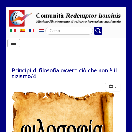
Cerca...
Cambia
navigazione
Home
Chi siamo
Principi di filosofia ovvero ciò che non è il
tizismo/4
Dove operiamo
Rubriche
Contatti
Privacy
Donazione