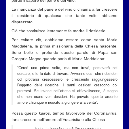
perde il sapore del pane e del vino.
La mancanza del pane e del vino ci chiama a far crescere
il desiderio di qualcosa che tante volte abbiamo
disprezzato.
Ciò che sostituisce lentamente fa morire il desiderio.
Per evitare ciò, dobbiamo essere come santa Maria
Maddalena, la prima missionaria della Chiesa nascente.
Sono belle e profonde queste parole di Papa san
Gregorio Magno quando parla di Maria Maddalena:
“Cercò una prima volta, ma non trovò, perseverò nel
cercare, e le fu dato di trovare. Avvenne così che i desideri
col protrarsi crescessero, e crescendo raggiungessero
l’oggetto delle ricerche. I santi desideri crescono col
protrarsi. Se invece nell’attesa si affievoliscono, è segno
che non erano veri desideri. Ha provato questo ardente
amore chiunque è riuscito a giungere alla verità”.
Possa questo
kairós
, tempo favorevole del Coronavirus,
farci crescere nell’amore all’Eucaristia e alla Chiesa.
E che la benedizione di Dio onnipotente,