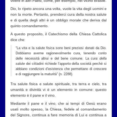
vivere in altri Paesi, come, per esempio, nel vicino Brasile.
Dio, lo ripeto ancora una volta, vuole la vita degli uomini e
non la morte. Pertanto, prenderci cura della nostra salute
e di quella degli altri è un obbligo morale che deriva dal
quinto comandamento.
A questo proposito, il Catechismo della Chiesa Cattolica
dice che:
“La vita e la salute fisica sono beni preziosi donati da Dio.
Dobbiamo averne ragionevolmente cura, tenendo conto
delle necessità altrui e del bene comune. La
cura della
salute
dei cittadini richiede l’apporto della società perché si
abbiano condizioni d’esistenza che permettano di crescere
e di raggiungere la maturità” (n. 2288).
Tra salute fisica e salute spirituale, tra terra e cielo, tra
umanità e divinità vi è un elemento in comune: questo
elemento è il pane e il vino.
Mediante il pane e il vino, che ai tempi di Gesù erano
usati molto spesso, la Chiesa, fedele al comandamento
del Signore, continua a fare memoria di Lui e continua a