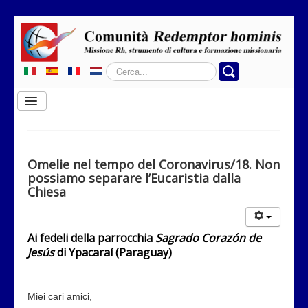
Cerca...
Cambia
navigazione
Home
Chi siamo
Omelie nel tempo del Coronavirus/18. Non
possiamo separare l’Eucaristia dalla
Dove operiamo
Chiesa
Rubriche
Contatti
Ai fedeli della parrocchia
Sagrado Corazón de
Jesús
di Ypacaraí (Paraguay)
Privacy
Donazione
Miei cari amici,