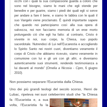
occhi con i quali la sua compassione guarda a coloro che
sono nel bisogno, siamo le mani che egli stende per
benedire e per guarire, siamo i piedi dei quali egli si serve
per andare a fare il bene, e siamo le labbra con le quali il
suo Vangelo viene proclamato. È quindi importante sapere
che quando noi partecipiamo così alla sua opera di
salvezza, noi non facciamo memoria di un eroe morto
prolungando ciò che egli ha fatto: al contrario, Cristo è
vivente in noi, suo corpo, la Chiesa, suo popolo
sacerdotale. Nutrendoci di Lui nell’Eucarestia e accogliendo
lo Spirito Santo nei nostri cuori, diventiamo veramente il
corpo di Cristo che abbiamo ricevuto, siamo veramente in
comunione con lui e gli uni con gli altri, e diveniamo
autenticamente suoi strumenti, rendendo testimonianza a
lui davanti al mondo” (
Omelia a Nicosia - Cipro
, 6 giugno
2010).
Non possiamo separare l’Eucaristia dalla Chiesa.
Uno dei più grandi teologi del secolo scorso, Henri de
Lubac, ripeteva nei suoi celeberrimi studi che “la Chiesa
fa
l’Eucaristia e, a sua
volta, l’Eucaristia fa la