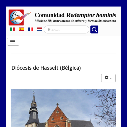
Buscar...
Cambiar
navegación
Home
Quiénes somos
Diócesis de Hasselt (Bélgica)
Dónde obramos
Secciones
Contactos