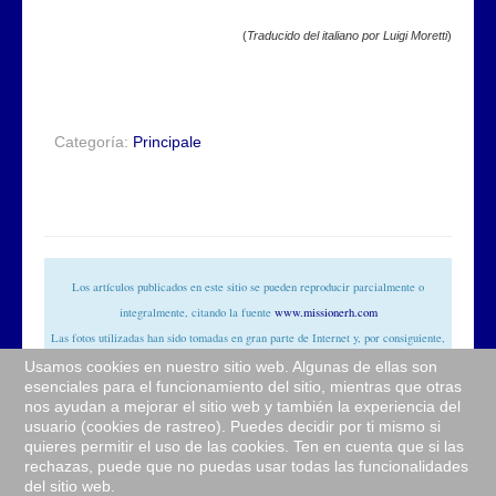
(
Traducido del italiano por Luigi Moretti
)
Categoría:
Principale
Los artículos publicados en este sitio se pueden reproducir parcialmente o
integralmente, citando la fuente
www.missionerh.com
Las fotos utilizadas han sido tomadas en gran parte de Internet y, por consiguiente,
consideradas de dominio público. Si los sujetos o los autores hubieran algo en contra
Usamos cookies en nuestro sitio web. Algunas de ellas son
esenciales para el funcionamiento del sitio, mientras que otras
de la publicación, solo tendrían que señalarlo a la redacción (
info@missionerh.it
)
nos ayudan a mejorar el sitio web y también la experiencia del
que dispondrá rápidamente la eliminación de las imágenes utilizadas.
usuario (cookies de rastreo). Puedes decidir por ti mismo si
quieres permitir el uso de las cookies. Ten en cuenta que si las
© Sitio web de la Comunidad
Redemptor hominis
rechazas, puede que no puedas usar todas las funcionalidades
del sitio web.