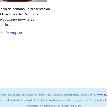
mo fin de semana, la presentación
ublicaciones del Centro de
s
Redemptor hominis
se
en la...
ría:
Parroquias
s publicados en este sitio se pueden reproducir parcialmente o integralmente, citando la fuente
www.mis
te, consideradas de dominio público. Si los sujetos o los autores hubieran algo en contra de la publicació
rápidamente la eliminación de las imágenes utilizadas.