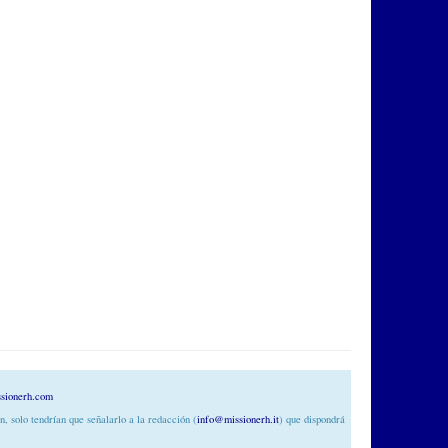
sionerh.com
n, solo tendrían que señalarlo a la redacción (
info@missionerh.it
) que dispondrá