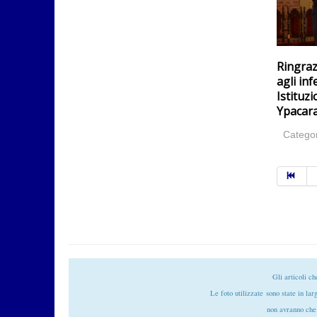
Ringraz
agli in
Istituzi
Ypacara
Catego
Gli articoli c
Le foto utilizzate
sono state in lar
non avranno che 