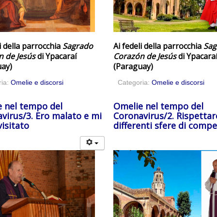
i della parrocchia
Sagrado
Ai fedeli della parrocchia
Sag
 de Jesús
di Ypacaraí
Corazón de Jesús
di Ypacara
ay)
(Paraguay)
ria:
Omelie e discorsi
Categoria:
Omelie e discorsi
 nel tempo del
Omelie nel tempo del
virus/3. Ero malato e mi
Coronavirus/2. Rispettar
visitato
differenti sfere di comp