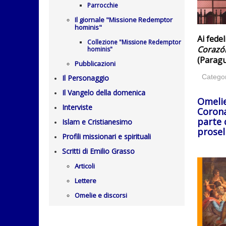
Parrocchie
Il giornale "Missione Redemptor
hominis"
Ai fedel
Collezione "Missione Redemptor
Corazón
hominis"
(Paragu
Pubblicazioni
Catego
Il Personaggio
Il Vangelo della domenica
Omelie
Interviste
Corona
parte 
Islam e Cristianesimo
proseli
Profili missionari e spirituali
Scritti di Emilio Grasso
Articoli
Lettere
Omelie e discorsi