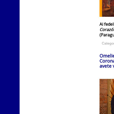
Ai fedel
Corazón
(Paragu
Catego
Omelie
Corona
avete 