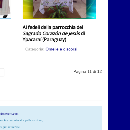
Ai fedeli della parrocchia del
i
Sagrado Corazón de Jesús
di
Ypacaraí (Paraguay)
Categoria:
Omelie e discorsi
Pagina 11 di 12
issionerh.com
cosa in contrario alla pubblicazione,
agini utilizzate.