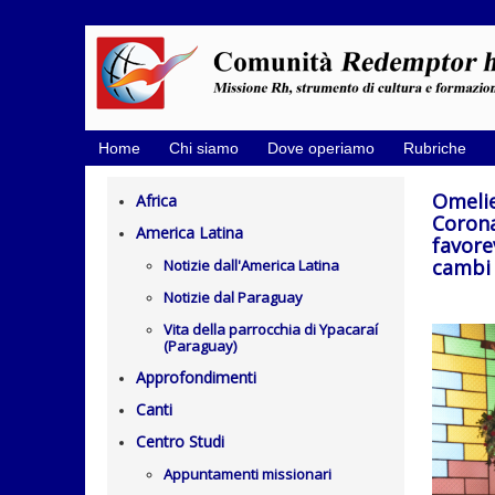
Home
Chi siamo
Dove operiamo
Rubriche
Omelie
Africa
Corona
America Latina
favore
cambi
Notizie dall'America Latina
Notizie dal Paraguay
Vita della parrocchia di Ypacaraí
(Paraguay)
Approfondimenti
Canti
Centro Studi
Appuntamenti missionari