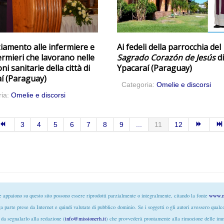
iamento alle infermiere e
Ai fedeli della parrocchia del
fermieri che lavorano nelle
Sagrado Corazón de Jesús
d
oni sanitarie della città di
Ypacaraí (Paraguay)
í (Paraguay)
Categoria:
Omelie e discorsi
ria:
Omelie e discorsi
3
4
5
6
7
8
9
...
11
12
he appaiono su questo sito possono essere riprodotti parzialmente o integralmente, citando la fonte
www.m
ga parte prese da Internet e quindi valutate di pubblico
dominio
. Se i soggetti o gli autori avessero qual
da segnalarlo alla redazione (
info@missionerh.it
) che provvederà prontamente alla rimozione delle imm