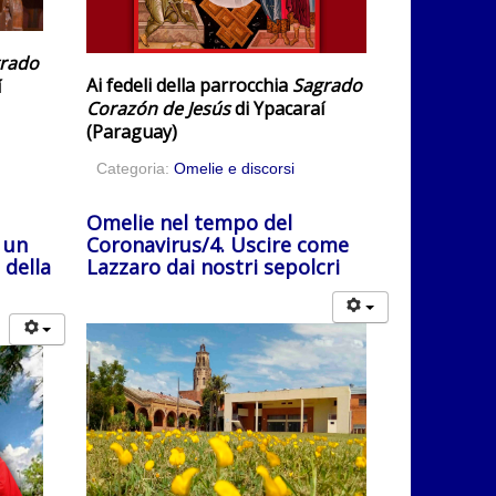
rado
Ai fedeli della parrocchia
Sagrado
í
Corazón de Jesús
di Ypacaraí
(Paraguay)
Categoria:
Omelie e discorsi
Omelie nel tempo del
 un
Coronavirus/4. Uscire come
 della
Lazzaro dai nostri sepolcri