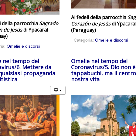
Ai fedeli della parrocchia
Sag
i della parrocchia
Sagrado
Corazón de Jesús
di Ypacara
 de Jesús
di Ypacaraí
(Paraguay)
ay)
Categoria:
Omelie e discorsi
ria:
Omelie e discorsi
 nel tempo del
Omelie nel tempo del
virus/6. Mettere da
Coronavirus/5. Dio non è
qualsiasi propaganda
tappabuchi, ma il centro
tistica
nostra vita