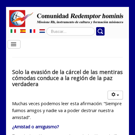
Buscar...
Cambiar
navegación
Home
Quiénes somos
Solo la evasión de la cárcel de las mentiras
cómodas conduce a la región de la paz
Dónde obramos
verdadera
Secciones
Contactos
Muchas veces podemos leer esta afirmación: “Siempre
fuimos amigos y nadie va a poder destruir nuestra
amistad”.
¿Amistad o amiguismo?