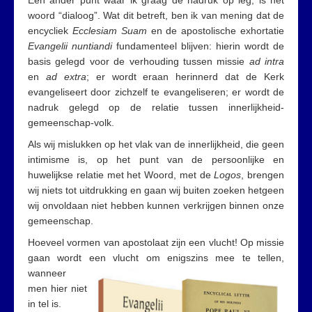
Een ander punt waar ik graag de nadruk op leg, is het
woord “dialoog”. Wat dit betreft, ben ik van mening dat de
encycliek
Ecclesiam Suam
en de apostolische exhortatie
Evangelii nuntiandi
fundamenteel blijven: hierin wordt de
basis gelegd voor de verhouding tussen missie
ad intra
en
ad extra
; er wordt eraan herinnerd dat de Kerk
evangeliseert door zichzelf te evangeliseren; er wordt de
nadruk gelegd op de relatie tussen innerlijkheid-
gemeenschap-volk.
Als wij mislukken op het vlak van de innerlijkheid, die geen
intimisme is, op het punt van de persoonlijke en
huwelijkse relatie met het Woord, met de
Logos
, brengen
wij niets tot uitdrukking en gaan wij buiten zoeken hetgeen
wij onvoldaan niet hebben kunnen verkrijgen binnen onze
gemeenschap.
Hoeveel vormen van apostolaat zijn een vlucht! Op missie
gaan wordt een vlucht om enigszins mee te tellen,
wanneer
men hier niet
in tel is.