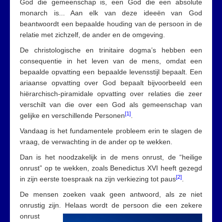
God die gemeenschap is, een God die een absolute
monarch is... Aan elk van deze ideeën van God
beantwoordt een bepaalde houding van de persoon in de
relatie met zichzelf, de ander en de omgeving.
De christologische en trinitaire dogma’s hebben een
consequentie in het leven van de mens, omdat een
bepaalde opvatting een bepaalde levensstijl bepaalt. Een
ariaanse opvatting over God bepaalt bijvoorbeeld een
hiërarchisch-piramidale opvatting over relaties die zeer
verschilt van die over een God als gemeenschap van
[1]
gelijke en verschillende Personen
.
Vandaag is het fundamentele probleem erin te slagen de
vraag, de verwachting in de ander op te wekken.
Dan is het noodzakelijk in de mens onrust, de “heilige
onrust” op te wekken, zoals Benedictus XVI heeft gezegd
[2]
in zijn eerste toespraak na zijn verkiezing tot paus
.
De mensen zoeken vaak geen antwoord, als ze niet
onrustig zijn. Helaas wordt de persoon die een zekere
onrust