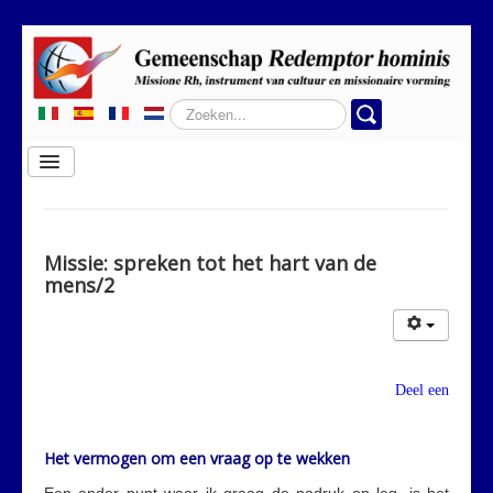
Zoeken...
Schakelen
navigatie
Home
Wie wij zijn
Missie: spreken tot het hart van de
mens/2
Waar wij werkzaam zijn
Rubrieken
Contactgegevens
Deel een
Het vermogen om een vraag op te wekken