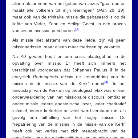
alleen afstammen van het gebod van Jezus “gaat dus en
maakt alle volkeren tot mijn leerlingen” (
Mat
. 28, 19),
maar ook van de trinitaire missie die gebaseerd is op de
liefde van Vader, Zoon en Heilige Geest, in een proces
[3]
van circuminsessio, perichorese
.
Als missie niet afstamt van deze liefde, zijn wij geen
missionarissen, maar alleen maar toeristen op vakantie.
Na
Ad gentes
heeft er een crisis plaatsgehad in de
opvatting over missie. Er heeft zich immers het
verschijnsel voorgedaan dat Johannes Paulus II in de
encycliek
Redemptoris missio
de “repatriëring van de
[4]
missies in de missie van de Kerk” noemt
. In het
bewustzijn van de Kerk en op theologisch vlak was er een
onderwaardering van het missionaire discours, omdat er
onder missie iedere apostolische inzet, ieder charitatief
initiatief, iedere kerkelijke activiteit werd verstaan met als
gevolg een uitholling van het begrip missie. De
“repatriëring van de missies in de missie van de Kerk”
heeft ook het verlies met zich meegebracht van de
specificiteit van de missieinstituten ten gevolge van het