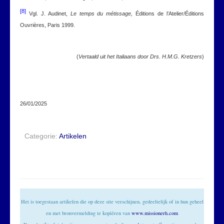
[8]
Vgl. J. Audinet,
Le temps du métissage,
Éditions de l’Atelier/Éditions
Ouvrières, Paris 1999.
(
Vertaald uit het Italiaans door Drs. H.M.G. Kretzers
)
26/01/2025
Categorie:
Artikelen
Het is toegestaan artikelen die op deze site verschijnen, gedeeltelijk of in hun geheel
en met bronvermelding te kopiëren van
www.missionerh.com