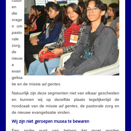
cultur
en
die
vrage
n om
pasto
rale
zorg,
de
nieuw
e
evan
gelisa
tie en de missie
ad gentes.
Natuurlijk zijn deze segmenten niet van elkaar gescheiden
en kunnen wij op dezelfde plaats tegelijkertijd de
noodzaak van de missie
ad gentes
, de pastorale zorg en
de nieuwe evangelisatie vinden.
Wij zijn niet geroepen musea te bewaren
Een ander punt van belang dat moet worden