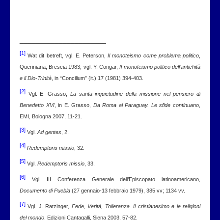
______________________
[1]
Wat dit betreft, vgl. E. Peterson,
Il monoteismo come problema politico
,
Queriniana, Brescia 1983; vgl. Y. Congar,
Il monoteismo politico dell’antichità
e il Dio-Trinità
, in “Concilium” (it.) 17 (1981) 394-403.
[2]
Vgl. E. Grasso,
La santa inquietudine della missione nel pensiero di
Benedetto XVI
, in E. Grasso,
Da Roma al Paraguay. Le sfide continuano
,
EMI, Bologna 2007, 11-21.
[3]
Vgl.
Ad gentes
, 2.
[4]
Redemptoris missio
, 32.
[5]
Vgl.
Redemptoris missio
, 33.
[6]
Vgl. III Conferenza Generale dell’Episcopato latinoamericano,
Documento di Puebla
(27 gennaio-13 febbraio 1979), 385 vv; 1134 vv.
[7]
Vgl. J. Ratzinger,
Fede, Verità, Tolleranza. Il cristianesimo e le religioni
del mondo
, Edizioni Cantagalli, Siena 2003, 57-82.