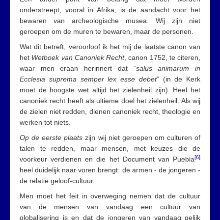
onderstreept, vooral in Afrika, is de aandacht voor het
bewaren van archeologische musea. Wij zijn niet
geroepen om de muren te bewaren, maar de personen.
Wat dit betreft, veroorloof ik het mij de laatste canon van
het
Wetboek van Canoniek Recht
, canon 1752, te citeren,
waar men eraan herinnert dat “
salus animarum in
Ecclesia suprema semper lex esse debet
” (in de Kerk
moet de hoogste wet altijd het zielenheil zijn). Heel het
canoniek recht heeft als ultieme doel het zielenheil. Als wij
de zielen niet redden, dienen canoniek recht, theologie en
werken tot niets.
Op de eerste plaats
zijn wij niet geroepen om culturen of
talen te redden, maar mensen, met keuzes die de
[6]
voorkeur verdienen en die het Document van Puebla
heel duidelijk naar voren brengt: de armen - de jongeren -
de relatie geloof-cultuur.
Men moet het feit in overweging nemen dat de cultuur
van de mensen van vandaag een cultuur van
globalisering is en dat de jongeren van vandaag gelijk